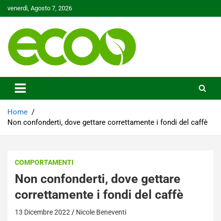
Skip
venerdì, Agosto 7, 2026
to
content
Tutelare il nostro Pianeta è la nostra priorità
Ecoo.it
Home
Non confonderti, dove gettare correttamente i fondi del caffè
COMPORTAMENTI
Non confonderti, dove gettare
correttamente i fondi del caffè
13 Dicembre 2022
Nicole Beneventi