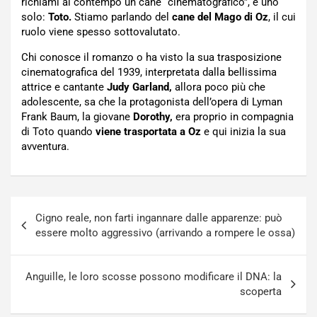
richiami al contempo un cane “cinematografico”, è uno
solo:
Toto.
Stiamo parlando del
cane del Mago di Oz
, il cui
ruolo viene spesso sottovalutato.
Chi conosce il romanzo o ha visto la sua trasposizione
cinematografica del 1939, interpretata dalla bellissima
attrice e cantante
Judy Garland,
allora poco più che
adolescente, sa che la protagonista dell’opera di Lyman
Frank Baum, la giovane
Dorothy,
era proprio in compagnia
di Toto quando
viene trasportata a Oz
e qui inizia la sua
avventura.
Navigazione
Cigno reale, non farti ingannare dalle apparenze: può
articoli
essere molto aggressivo (arrivando a rompere le ossa)
Anguille, le loro scosse possono modificare il DNA: la
scoperta