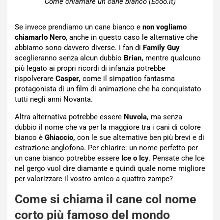
Come chiamare un cane bianco (Ecoo.it)
Se invece prendiamo un cane bianco e
non vogliamo
chiamarlo Nero
, anche in questo caso le alternative che
abbiamo sono davvero diverse. I fan di
Family Guy
sceglieranno senza alcun dubbio
Brian,
mentre qualcuno
più legato ai propri ricordi di infanzia potrebbe
rispolverare
Casper,
come il simpatico fantasma
protagonista di un film di animazione che ha conquistato
tutti negli anni Novanta.
Altra alternativa potrebbe essere
Nuvola,
ma senza
dubbio il nome che va per la maggiore tra i cani di colore
bianco è
Ghiaccio,
con le sue alternative ben più brevi e di
estrazione anglofona. Per chiarire: un nome perfetto per
un cane bianco potrebbe essere
Ice o Icy
. Pensate che Ice
nel gergo vuol dire diamante e quindi quale nome migliore
per valorizzare il vostro amico a quattro zampe?
Come si chiama il cane col nome
corto più famoso del mondo