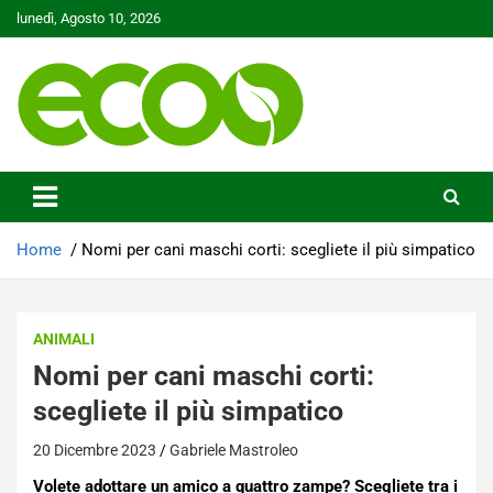
Skip
lunedì, Agosto 10, 2026
to
content
Tutelare il nostro Pianeta è la nostra priorità
Ecoo.it
Home
Nomi per cani maschi corti: scegliete il più simpatico
ANIMALI
Nomi per cani maschi corti:
scegliete il più simpatico
20 Dicembre 2023
Gabriele Mastroleo
Volete adottare un amico a quattro zampe? Scegliete tra i