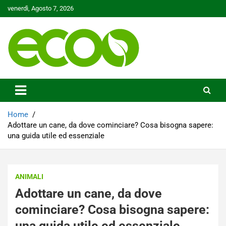
Skip
venerdì, Agosto 7, 2026
to
content
Tutelare il nostro Pianeta è la nostra priorità
Ecoo.it
Home
Adottare un cane, da dove cominciare? Cosa bisogna sapere:
una guida utile ed essenziale
ANIMALI
Adottare un cane, da dove
cominciare? Cosa bisogna sapere:
una guida utile ed essenziale