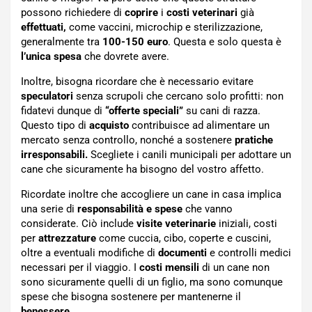
possono richiedere di
coprire
i
costi veterinari
già
effettuati,
come vaccini, microchip e sterilizzazione,
generalmente tra
100-150 euro
. Questa e solo questa è
l’unica spesa
che dovrete avere.
Inoltre, bisogna ricordare che è necessario evitare
speculatori
senza scrupoli che cercano solo profitti: non
fidatevi dunque di
“offerte speciali”
su cani di razza.
Questo tipo di
acquisto
contribuisce ad alimentare un
mercato senza controllo, nonché a sostenere
pratiche
irresponsabili.
Scegliete i canili municipali per adottare un
cane che sicuramente ha bisogno del vostro affetto.
Ricordate inoltre che accogliere un cane in casa implica
una serie di
responsabilità e spese
che vanno
considerate. Ciò include
visite veterinarie
iniziali, costi
per
attrezzature
come cuccia, cibo, coperte e cuscini,
oltre a eventuali modifiche di
documenti
e controlli medici
necessari per il viaggio. I
costi mensili
di un cane non
sono sicuramente quelli di un figlio, ma sono comunque
spese che bisogna sostenere per mantenerne il
benessere.