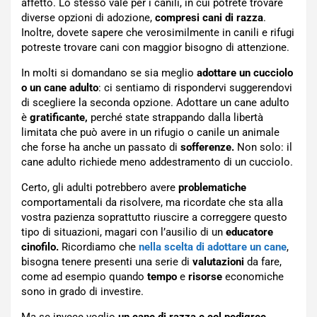
affetto. Lo stesso vale per i canili, in cui potrete trovare
diverse opzioni di adozione,
compresi cani di razza
.
Inoltre, dovete sapere che verosimilmente in canili e rifugi
potreste trovare cani con maggior bisogno di attenzione.
In molti si domandano se sia meglio
adottare un cucciolo
o un cane adulto
: ci sentiamo di rispondervi suggerendovi
di scegliere la seconda opzione. Adottare un cane adulto
è
gratificante,
perché state strappando dalla libertà
limitata che può avere in un rifugio o canile un animale
che forse ha anche un passato di
sofferenze.
Non solo: il
cane adulto richiede meno addestramento di un cucciolo.
Certo, gli adulti potrebbero avere
problematiche
comportamentali da risolvere, ma ricordate che sta alla
vostra pazienza soprattutto riuscire a correggere questo
tipo di situazioni, magari con l’ausilio di un
educatore
cinofilo.
Ricordiamo che
nella scelta di adottare un cane
,
bisogna tenere presenti una serie di
valutazioni
da fare,
come ad esempio quando
tempo
e
risorse
economiche
sono in grado di investire.