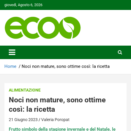
Skip
giovedì, Agosto 6, 2026
to
content
Tutelare il nostro Pianeta è la nostra priorità
Ecoo.it
Home
Noci non mature, sono ottime così: la ricetta
ALIMENTAZIONE
Noci non mature, sono ottime
così: la ricetta
21 Giugno 2023
Valeria Poropat
Frutto simbolo della stagione invernale e del Natale, le