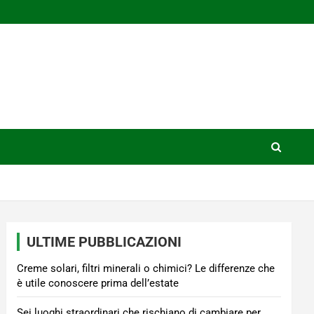
ULTIME PUBBLICAZIONI
Creme solari, filtri minerali o chimici? Le differenze che
è utile conoscere prima dell’estate
Sei luoghi straordinari che rischiano di cambiare per