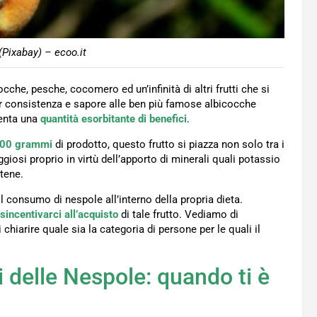
Pixabay) – ecoo.it
he, pesche, cocomero ed un’infinità di altri frutti che si
per consistenza e sapore alle ben più famose albicocche
senta una
quantità esorbitante di benefici
.
100 grammi
di prodotto, questo frutto si piazza non solo tra i
giosi proprio in virtù dell’apporto di minerali quali potassio
tene.
il consumo di nespole all’interno della propria dieta.
isincentivarci all’acquisto
di tale frutto. Vediamo di
 chiarire quale sia la categoria di persone per le quali il
i delle Nespole: quando ti è