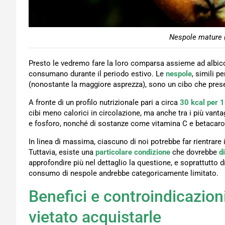
Nespole mature (
Presto le vedremo fare la loro comparsa assieme ad albicocc
consumano durante il periodo estivo. Le
nespole
, simili 
(nonostante la maggiore asprezza), sono un cibo che pre
A fronte di un profilo nutrizionale pari a circa
30 kcal per 
cibi meno calorici in circolazione, ma anche tra i più vantag
e fosforo, nonché di sostanze come vitamina C e betacaro
In linea di massima, ciascuno di noi potrebbe far rientrare 
Tuttavia, esiste una
particolare condizione
che dovrebbe
d
approfondire più nel dettaglio la questione, e soprattutto di
consumo di nespole andrebbe categoricamente limitato.
Benefici e controindicazion
vietato acquistarle