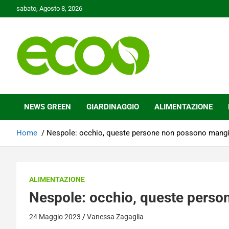
Skip
sabato, Agosto 8, 2026
to
content
Tutelare il nostro Pianeta è la nostra priorità
Ecoo.it
NEWS GREEN
GIARDINAGGIO
ALIMENTAZIONE
Home
Nespole: occhio, queste persone non possono mangi
ALIMENTAZIONE
Nespole: occhio, queste perso
24 Maggio 2023
Vanessa Zagaglia