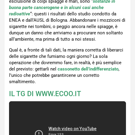
esclusione di colpi spiagge e mari, sono “
sostanze in
buona parte cancerogene e in alcuni casi anche
radioattive
“: questi i risultati dello studio condotto da
ENEA e dall’AUSL di Bologna. Abbandonare i mozziconi di
sigarette nei tombini, o peggio ancora nelle spiagge, è
dunque un danno che arriviamo a procurare non soltanto
all’ambiente, ma prima di tutto a noi stessi.
Qual è, a fronte di tali dati, la maniera corretta di liberarci
delle sigarette che fumiamo ogni giorno? La sola
operazione che dovremmo fare, in realtà, è più semplice
del previsto: gettarli nel
cassonetto dell’indifferenziato
,
l’unico che potrebbe garantircene un corretto
smaltimento.
IL TG DI WWW.ECOO.IT