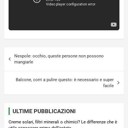
Navigazione
Nespole: occhio, queste persone non possono
articoli
mangiarle
Balcone, corri a pulire questo: è necessario e super
facile
ULTIME PUBBLICAZIONI
Creme solari, filtri minerali o chimici? Le differenze che è
utile conoscere prima dell’estate