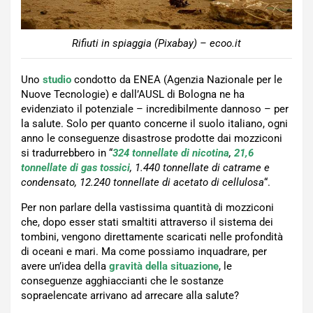
Rifiuti in spiaggia (Pixabay) – ecoo.it
Uno
studio
condotto da ENEA (Agenzia Nazionale per le
Nuove Tecnologie) e dall’AUSL di Bologna ne ha
evidenziato il potenziale – incredibilmente dannoso – per
la salute. Solo per quanto concerne il suolo italiano, ogni
anno le conseguenze disastrose prodotte dai mozziconi
si tradurrebbero in “
324 tonnellate di nicotina
,
21,6
tonnellate di gas tossici
, 1.440 tonnellate di catrame e
condensato, 12.240 tonnellate di acetato di cellulosa
“.
Per non parlare della vastissima quantità di mozziconi
che, dopo esser stati smaltiti attraverso il sistema dei
tombini, vengono direttamente scaricati nelle profondità
di oceani e mari. Ma come possiamo inquadrare, per
avere un’idea della
gravità della situazione
, le
conseguenze agghiaccianti che le sostanze
sopraelencate arrivano ad arrecare alla salute?