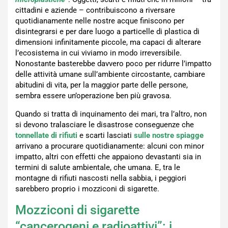
cittadini e aziende – contribuiscono a riversare
quotidianamente nelle nostre acque finiscono per
disintegrarsi e per dare luogo a particelle di plastica di
dimensioni infinitamente piccole, ma capaci di alterare
l’ecosistema in cui viviamo in modo irreversibile.
Nonostante basterebbe davvero poco per ridurre l’impatto
delle attività umane sull’ambiente circostante, cambiare
abitudini di vita, per la maggior parte delle persone,
sembra essere un’operazione ben più gravosa.
Quando si tratta di inquinamento dei mari, tra l’altro, non
si devono tralasciare le disastrose conseguenze che
tonnellate di rifiuti
e scarti lasciati
sulle nostre spiagge
arrivano a procurare quotidianamente: alcuni con minor
impatto, altri con effetti che appaiono devastanti sia in
termini di salute ambientale, che umana. E, tra le
montagne di rifiuti nascosti nella sabbia, i peggiori
sarebbero proprio i mozziconi di sigarette.
Mozziconi di sigarette
“cancerogeni e radioattivi”: i