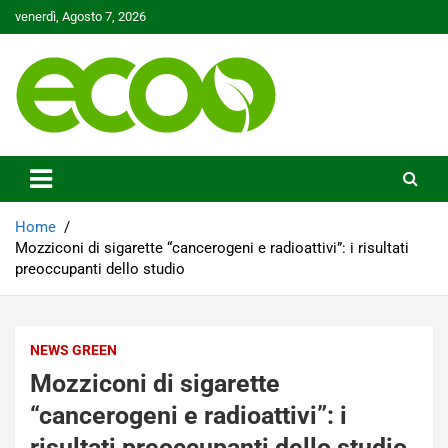
Skip
venerdì, Agosto 7, 2026
to
content
Tutelare il nostro Pianeta è la nostra priorità
Ecoo.it
Home
Mozziconi di sigarette “cancerogeni e radioattivi”: i risultati
preoccupanti dello studio
NEWS GREEN
Mozziconi di sigarette
“cancerogeni e radioattivi”: i
risultati preoccupanti dello studio