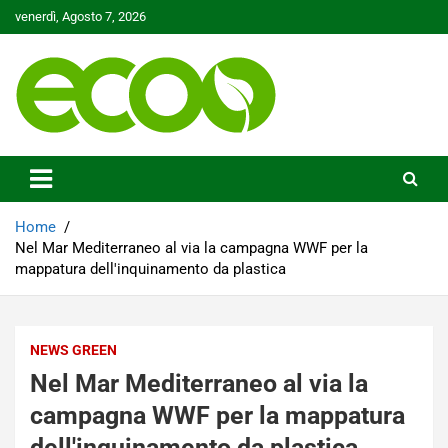
Skip
venerdì, Agosto 7, 2026
to
content
Tutelare il nostro Pianeta è la nostra priorità
Ecoo.it
Home
Nel Mar Mediterraneo al via la campagna WWF per la
mappatura dell'inquinamento da plastica
NEWS GREEN
Nel Mar Mediterraneo al via la
campagna WWF per la mappatura
dell'inquinamento da plastica