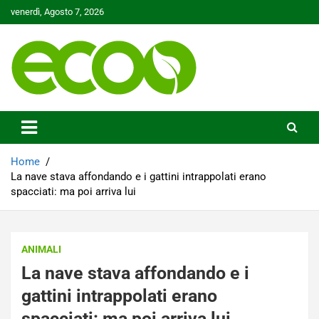
Skip
venerdì, Agosto 7, 2026
to
content
Tutelare il nostro Pianeta è la nostra priorità
Ecoo.it
Home
La nave stava affondando e i gattini intrappolati erano
spacciati: ma poi arriva lui
ANIMALI
La nave stava affondando e i
gattini intrappolati erano
spacciati: ma poi arriva lui