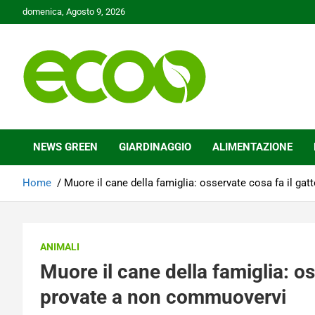
Skip
domenica, Agosto 9, 2026
to
content
Tutelare il nostro Pianeta è la nostra priorità
Ecoo.it
NEWS GREEN
GIARDINAGGIO
ALIMENTAZIONE
Home
Muore il cane della famiglia: osservate cosa fa il g
ANIMALI
Muore il cane della famiglia: os
provate a non commuovervi