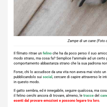
Zampe di un cane (Foto d
Il filmato ritrae un
felino
che ha da poco perso il suo amico
modo strano, ma cosa fa? Semplice l’animale ad un certo 
comportamento abbastanza strano che la sua padrona non
Forse, chi lo accudisce da una vita non aveva mai visto 
pubblicandolo sui
social
, cercare di capire attraverso le i
in questo modo.
Il gatto sembra, ed è innegabile, seguire qualcosa, ma 
il felino cerchi ancora di trovare, almeno, le
tracce
del
can
esenti dal provare emozioni e possono legare tra loro
.