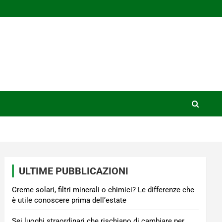
ULTIME PUBBLICAZIONI
Creme solari, filtri minerali o chimici? Le differenze che
è utile conoscere prima dell’estate
Sei luoghi straordinari che rischiano di cambiare per