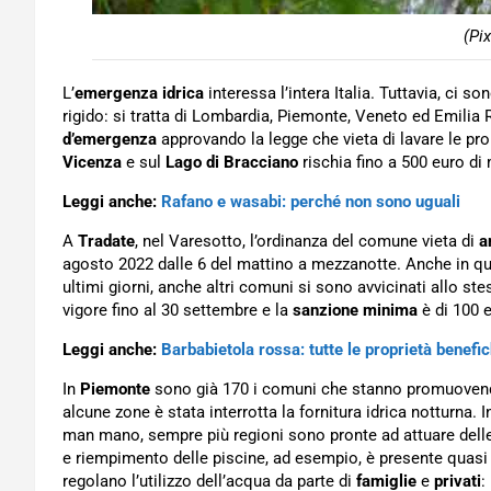
(Pi
L’
emergenza idrica
interessa l’intera Italia. Tuttavia, ci so
rigido: si tratta di Lombardia, Piemonte, Veneto ed Emili
d’emergenza
approvando la legge che vieta di lavare le pro
Vicenza
e sul
Lago di Bracciano
rischia fino a 500 euro di
Leggi anche:
Rafano e wasabi: perché non sono uguali
A
Tradate
, nel Varesotto, l’ordinanza del comune vieta di
a
agosto 2022 dalle 6 del mattino a mezzanotte. Anche in que
ultimi giorni, anche altri comuni si sono avvicinati allo st
vigore fino al 30 settembre e la
sanzione minima
è di 100 
Leggi anche:
Barbabietola rossa: tutte le proprietà benefi
In
Piemonte
sono già 170 i comuni che stanno promuovendo 
alcune zone è stata interrotta la fornitura idrica notturna. 
man mano, sempre più regioni sono pronte ad attuare dell
e riempimento delle piscine, ad esempio, è presente quasi
regolano l’utilizzo dell’acqua da parte di
famiglie
e
privati
: