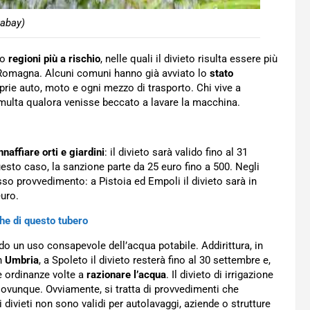
xabay)
no
regioni più a rischio
, nelle quali il divieto risulta essere più
a Romagna. Alcuni comuni hanno già avviato lo
stato
prie auto, moto e ogni mezzo di trasporto. Chi vive a
 multa qualora venisse beccato a lavare la macchina.
nnaffiare orti e giardini
: il divieto sarà valido fino al 31
sto caso, la sanzione parte da 25 euro fino a 500. Negli
esso provvedimento: a Pistoia ed Empoli il divieto sarà in
euro.
che di questo tubero
un uso consapevole dell’acqua potabile. Addirittura, in
In
Umbria
, a Spoleto il divieto resterà fino al 30 settembre e,
e ordinanze volte a
razionare l’acqua
. Il divieto di irrigazione
 ovunque. Ovviamente, si tratta di provvedimenti che
 i divieti non sono validi per autolavaggi, aziende o strutture