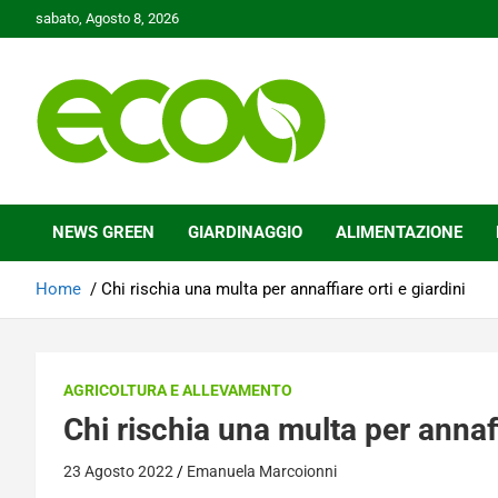
Skip
sabato, Agosto 8, 2026
to
content
Tutelare il nostro Pianeta è la nostra priorità
Ecoo.it
NEWS GREEN
GIARDINAGGIO
ALIMENTAZIONE
Home
Chi rischia una multa per annaffiare orti e giardini
AGRICOLTURA E ALLEVAMENTO
Chi rischia una multa per annaff
23 Agosto 2022
Emanuela Marcoionni