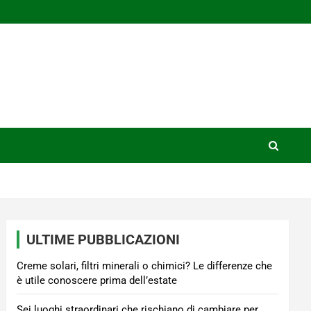
ULTIME PUBBLICAZIONI
Creme solari, filtri minerali o chimici? Le differenze che
è utile conoscere prima dell’estate
Sei luoghi straordinari che rischiano di cambiare per