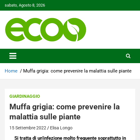
Skip
sabato, Agosto 8, 2026
to
content
Tutelare il nostro Pianeta è la nostra priorità
Ecoo.it
Home
Muffa grigia: come prevenire la malattia sulle piante
GIARDINAGGIO
Muffa grigia: come prevenire la
malattia sulle piante
15 Settembre 2022
Elisa Longo
Si tratta di un’infezione molto frequente soprattutto in