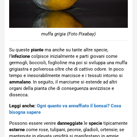
muffa grigia (Foto Pixabay)
Su queste
piante
ma anche su tante altre specie,
l’
infezione
colpisce inizialmente e parti giovani come
germogli, boccioli, foglioline ma poi si sviluppa una muffa
grigiastra e polverosa oltre che di cattivo odore. In poco
tempo e inesorabilmente marcisce e i tessuti intorno si
ammalano
. In seguito, il marciume si estende ad altri
organi della pianta che di conseguenza avvizzisce e
dissecca.
Leggi anche:
Ogni quanto va annaffiato il bonsai? Cosa
bisogna sapere
Possono essere venire
danneggiate
le
specie
tipicamente
esterne
come rose, tulipani, peonie, gladioli, ortensie; se
mantenute in elevata umidità si manifestano in ampie