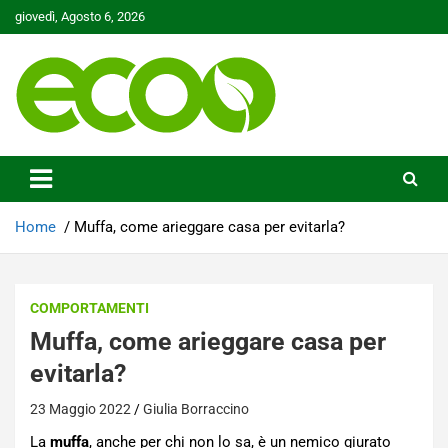
Skip
giovedì, Agosto 6, 2026
to
content
Tutelare il nostro Pianeta è la nostra priorità
Ecoo.it
Home
Muffa, come arieggare casa per evitarla?
COMPORTAMENTI
Muffa, come arieggare casa per
evitarla?
23 Maggio 2022
Giulia Borraccino
La
muffa
, anche per chi non lo sa, è un nemico giurato