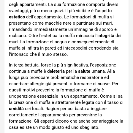
degli appartamenti. La sua formazione comporta diversi
svantaggi, più o meno gravi. Il più visibile è l’aspetto
estetico
dell’appartamento. Le formazioni di muffa si
presentano come macchie nere e puntinate sui muri,
rimandando immediatamente un’immagine di sporco e
malsano. Oltre l’estetica la muffa minaccia l’
integrità
dei
muri. La formazione di acqua e conseguentemente di
muffa si infiltra in pareti ed intecapedini corrodendo sia
l’intonaco che il muro stesso.
In terza battuta, forse la più significativa, l’esposizione
continua a muffe è
deleteria
per la
salute
umana. Alla
lunga può provocare problematiche respiratorie ed
escerbare allergie già presenti o formarne di nuove. Per
questi motivi prevenire la formazione di muffa è
un’operazione essenziale in un appartamento. Come si sa
la creazione di muffa è strettamente legata con il tasso di
umidità
dei locali. Ragion per cui basta arieggiare
correttamente l’appartamento per prevenirne la
formazione. Gli esperti dicono che anche per arieggiare la
casa esiste un modo giusto ed uno sbagliato.