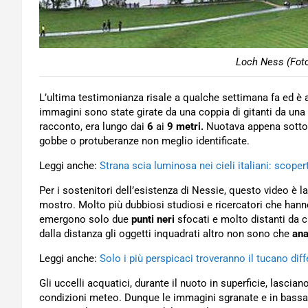
Loch Ness (Foto
L’ultima testimonianza risale a qualche settimana fa ed 
immagini sono state girate da una coppia di gitanti da una l
racconto, era lungo dai
6
ai
9 metri.
Nuotava appena sotto l
gobbe o protuberanze non meglio identificate.
Leggi anche:
Strana scia luminosa nei cieli italiani: scopert
Per i sostenitori dell’esistenza di Nessie, questo video è l
mostro. Molto più dubbiosi studiosi e ricercatori che hann
emergono solo due
punti neri
sfocati e molto distanti da c
dalla distanza gli oggetti inquadrati altro non sono che
ana
Leggi anche:
Solo i più perspicaci troveranno il tucano diff
Gli uccelli acquatici, durante il nuoto in superficie, lascian
condizioni meteo. Dunque le immagini sgranate e in bassa