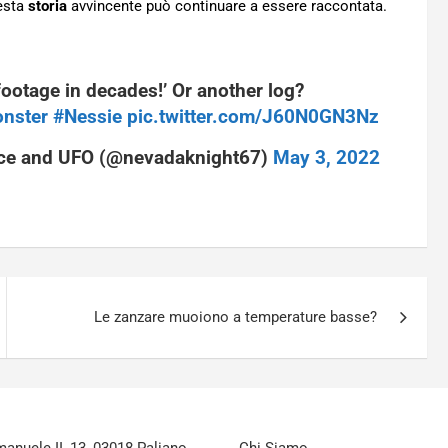
uesta
storia
avvincente può continuare a essere raccontata.
ootage in decades!’ Or another log?
nster
#Nessie
pic.twitter.com/J60N0GN3Nz
ace and UFO (@nevadaknight67)
May 3, 2022
Le zanzare muoiono a temperature basse?
nuele II, 13, 03018 Paliano
Chi Siamo