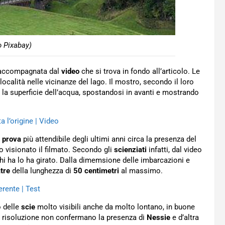
 Pixabay)
è accompagnata dal
video
che si trova in fondo all’articolo. Le
ocalità nelle vicinanze del lago. Il mostro, secondo il loro
a superficie dell’acqua, spostandosi in avanti e mostrando
a l’origine | Video
a
prova
più attendibile degli ultimi anni circa la presenza del
o visionato il filmato. Secondo gli
scienziati
infatti, dal video
hi ha lo ha girato. Dalla dimemsione delle imbarcazioni e
tre
della lunghezza di
50 centimetri
al massimo.
erente | Test
o delle
scie
molto visibili anche da molto lontano, in buone
 risoluzione non confermano la presenza di
Nessie
e d’altra