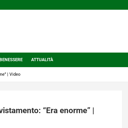
BENESSERE
ATTUALITÀ
me” | Video
vistamento: “Era enorme” |