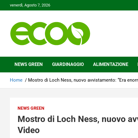
Skip
venerdì, Agosto 7, 2026
to
content
Tutelare il nostro Pianeta è la nostra priorità
Ecoo.it
NEWS GREEN
GIARDINAGGIO
ALIMENTAZIONE
Home
Mostro di Loch Ness, nuovo avvistamento: “Era enor
NEWS GREEN
Mostro di Loch Ness, nuovo av
Video