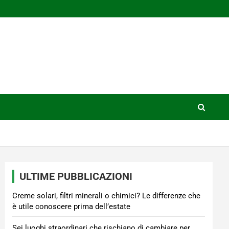
ULTIME PUBBLICAZIONI
Creme solari, filtri minerali o chimici? Le differenze che
è utile conoscere prima dell’estate
Sei luoghi straordinari che rischiano di cambiare per