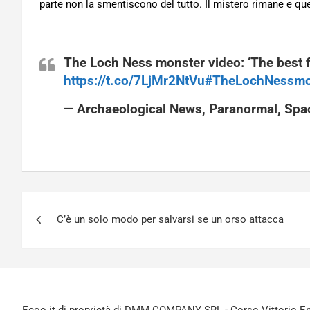
parte non la smentiscono del tutto. Il mistero rimane e q
The Loch Ness monster video: ‘The best f
https://t.co/7LjMr2NtVu
#TheLochNessmo
— Archaeological News, Paranormal, Sp
Navigazione
C’è un solo modo per salvarsi se un orso attacca
articoli
Ecoo.it di proprietà di DMM COMPANY SRL - Corso Vittorio Ema