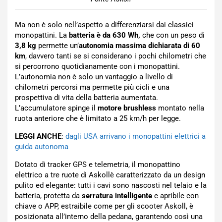
Ma non è solo nell’aspetto a differenziarsi dai classici
monopattini. La
batteria è da 630 Wh,
che con un peso di
3,8 kg
permette un’
autonomia massima dichiarata di 60
km
, davvero tanti se si considerano i pochi chilometri che
si percorrono quotidianamente con i monopattini.
L’autonomia non è solo un vantaggio a livello di
chilometri percorsi ma permette più cicli e una
prospettiva di vita della batteria aumentata.
L’accumulatore spinge il
motore brushless
montato nella
ruota anteriore che è limitato a 25 km/h per legge.
LEGGI ANCHE
:
dagli USA arrivano i monopattini elettrici a
guida autonoma
Dotato di tracker GPS e telemetria, il monopattino
elettrico a tre ruote di Askollè caratterizzato da un design
pulito ed elegante: tutti i cavi sono nascosti nel telaio e la
batteria, protetta da
serratura intelligente
e apribile con
chiave o APP, estraibile come per gli scooter Askoll, è
posizionata all’interno della pedana, garantendo così una