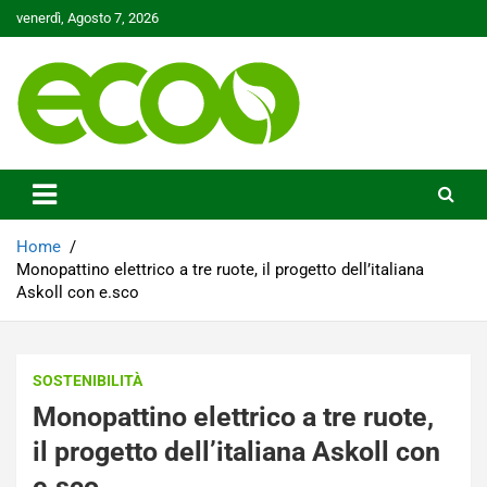
Skip
venerdì, Agosto 7, 2026
to
content
Tutelare il nostro Pianeta è la nostra priorità
Ecoo.it
Home
Monopattino elettrico a tre ruote, il progetto dell’italiana
Askoll con e.sco
SOSTENIBILITÀ
Monopattino elettrico a tre ruote,
il progetto dell’italiana Askoll con
e.sco