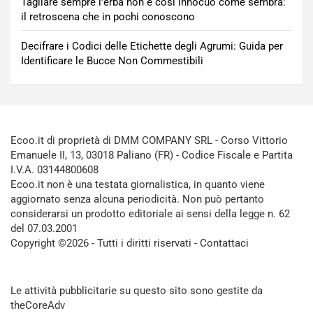
Tagliare sempre l’erba non è così innocuo come sembra:
il retroscena che in pochi conoscono
Decifrare i Codici delle Etichette degli Agrumi: Guida per
Identificare le Bucce Non Commestibili
Ecoo.it di proprietà di DMM COMPANY SRL - Corso Vittorio
Emanuele II, 13, 03018 Paliano (FR) - Codice Fiscale e Partita
I.V.A. 03144800608
Ecoo.it non è una testata giornalistica, in quanto viene
aggiornato senza alcuna periodicità. Non può pertanto
considerarsi un prodotto editoriale ai sensi della legge n. 62
del 07.03.2001
Copyright ©2026 - Tutti i diritti riservati -
Contattaci
Le attività pubblicitarie su questo sito sono gestite da
theCoreAdv