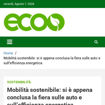
Skip
venerdì, Agosto 7, 2026
to
content
Tutelare il nostro Pianeta è la nostra priorità
Ecoo.it
Home
Mobilità sostenibile: si è appena conclusa la fiera sulle auto e
sull’efficienza energetica
SOSTENIBILITÀ
Mobilità sostenibile: si è appena
conclusa la fiera sulle auto e
sull’efficienza energetica