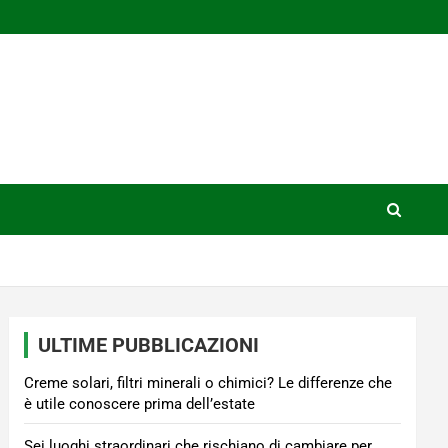
ULTIME PUBBLICAZIONI
Creme solari, filtri minerali o chimici? Le differenze che
è utile conoscere prima dell’estate
Sei luoghi straordinari che rischiano di cambiare per