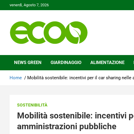
Skip
venerdì, Agosto 7, 2026
to
content
Tutelare il nostro Pianeta è la nostra priorità
Ecoo.it
NEWS GREEN
GIARDINAGGIO
ALIMENTAZIONE
Home
Mobilità sostenibile: incentivi per il car sharing nell
SOSTENIBILITÀ
Mobilità sostenibile: incentivi p
amministrazioni pubbliche