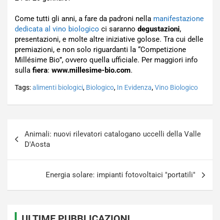
Come tutti gli anni, a fare da padroni nella
manifestazione
dedicata al vino biologico
ci saranno
degustazioni
,
presentazioni, e molte altre iniziative golose. Tra cui delle
premiazioni, e non solo riguardanti la “Competizione
Millésime Bio”, ovvero quella ufficiale. Per maggiori info
sulla
fiera
:
www.millesime-bio.com
.
Tags:
alimenti biologici
,
Biologico
,
In Evidenza
,
Vino Biologico
Navigazione
Animali: nuovi rilevatori catalogano uccelli della Valle
articoli
D'Aosta
Energia solare: impianti fotovoltaici "portatili"
ULTIME PUBBLICAZIONI