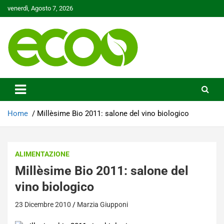
Skip
venerdì, Agosto 7, 2026
to
content
Tutelare il nostro Pianeta è la nostra priorità
Ecoo.it
Home
Millèsime Bio 2011: salone del vino biologico
ALIMENTAZIONE
Millèsime Bio 2011: salone del
vino biologico
23 Dicembre 2010
Marzia Giupponi