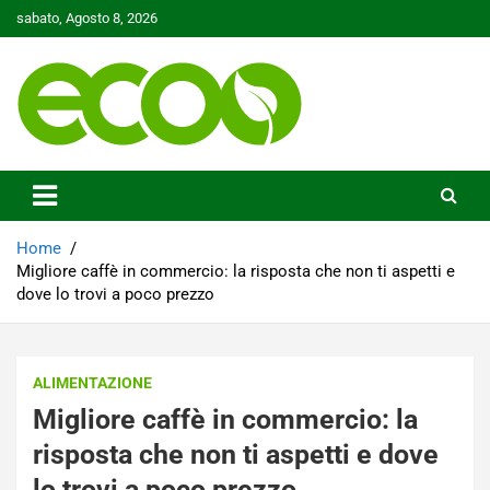
Skip
sabato, Agosto 8, 2026
to
content
Tutelare il nostro Pianeta è la nostra priorità
Ecoo.it
Home
Migliore caffè in commercio: la risposta che non ti aspetti e
dove lo trovi a poco prezzo
ALIMENTAZIONE
Migliore caffè in commercio: la
risposta che non ti aspetti e dove
lo trovi a poco prezzo