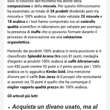
solo in funzione dell’etichetta ma anche della
composizione
e della
miscela.
Per questo Altroconsumo
ha esaminato un totale di
38 prodotti
dividendo però tra
miscela e 100% arabica. Sono state valutate
20 miscele
e
18 arabica
e i test hanno comportato sia un
controllo
qualità
scientifico in laboratorio per valutare per esempio
la presenza di
muffe
che si possono formare durante il
processo di essiccazione sia una
valutazione
organolettica.
Partendo dai prodotti 100% arabica in terza posizione si è
classificato
Splendid Aroma Oro
con 81 punti, medaglia
d’argento ai prodotti 100% arabica al
caffè Altromercato
con €82 punti mentre 92 punti e il primo posto per i 100%
arabica se lo aggiudica
Kimbo Gold.
Una menzione
d’onore per il caffè
Don Jerez
di Eurospin che nonostante
si assesti sui 70 punti è quello che ha comunque il
miglior rapporto qualità prezzo
dei 100% arabica.
Gli articoli più letti:
Acquista un divano usato, ma al