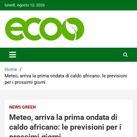
Skip
lunedì, Agosto 10, 2026
to
content
Tutelare il nostro Pianeta è la nostra priorità
Ecoo.it
Home
Meteo, arriva la prima ondata di caldo africano: le previsioni
per i prossimi giorni
NEWS GREEN
Meteo, arriva la prima ondata di
caldo africano: le previsioni per i
prossimi giorni