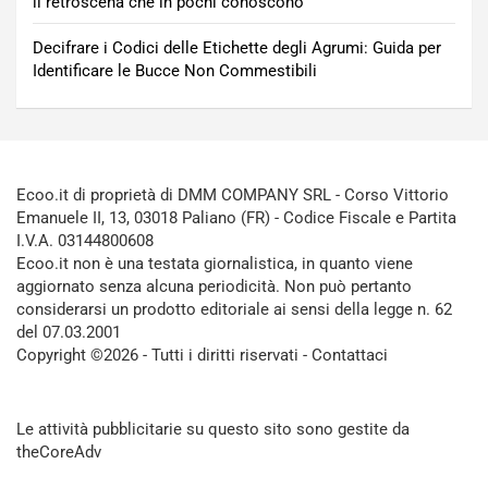
il retroscena che in pochi conoscono
Decifrare i Codici delle Etichette degli Agrumi: Guida per
Identificare le Bucce Non Commestibili
Ecoo.it di proprietà di DMM COMPANY SRL - Corso Vittorio
Emanuele II, 13, 03018 Paliano (FR) - Codice Fiscale e Partita
I.V.A. 03144800608
Ecoo.it non è una testata giornalistica, in quanto viene
aggiornato senza alcuna periodicità. Non può pertanto
considerarsi un prodotto editoriale ai sensi della legge n. 62
del 07.03.2001
Copyright ©2026 - Tutti i diritti riservati -
Contattaci
Le attività pubblicitarie su questo sito sono gestite da
theCoreAdv