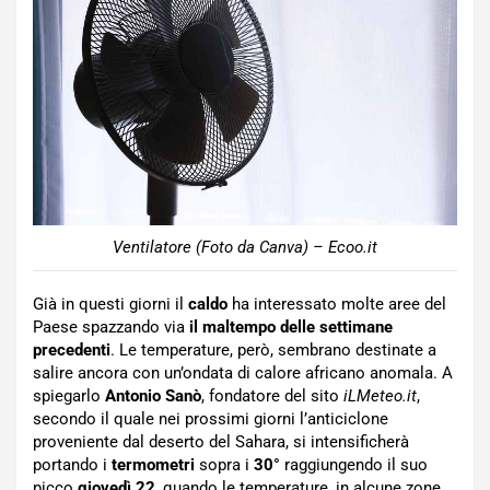
Ventilatore (Foto da Canva) – Ecoo.it
Già in questi giorni il
caldo
ha interessato molte aree del
Paese spazzando via
il maltempo delle settimane
precedenti
. Le temperature, però, sembrano destinate a
salire ancora con un’ondata di calore africano anomala. A
spiegarlo
Antonio Sanò
, fondatore del sito
iLMeteo.it
,
secondo il quale nei prossimi giorni l’anticiclone
proveniente dal deserto del Sahara, si intensificherà
portando i
termometri
sopra i
30°
raggiungendo il suo
picco
giovedì 22
, quando le temperature, in alcune zone