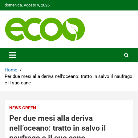
Skip
domenica, Agosto 9, 2026
to
content
Tutelare il nostro Pianeta è la nostra priorità
Ecoo.it
Home
Per due mesi alla deriva nell’oceano: tratto in salvo il naufrago
e il suo cane
NEWS GREEN
Per due mesi alla deriva
nell’oceano: tratto in salvo il
naufrago e il suo cane