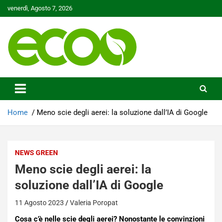
Skip
venerdì, Agosto 7, 2026
to
content
Tutelare il nostro Pianeta è la nostra priorità
Ecoo.it
Home
Meno scie degli aerei: la soluzione dall’IA di Google
NEWS GREEN
Meno scie degli aerei: la
soluzione dall’IA di Google
11 Agosto 2023
Valeria Poropat
Cosa c’è nelle scie degli aerei? Nonostante le convinzioni