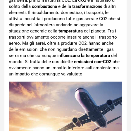
gas serra, primo fra tutti la CO2. La CO2 è il risultato di
solito della
combustione
e della
trasformazione
di altri
elementi. Il riscaldamento domestico, i trasporti, le
attività industriali producono tutte gas serra e CO2 che si
disperde nell’atmosfera andando ad aggravare la
situazione generale della
temperatura
del pianeta. Tra i
trasporti ovviamente occorre inserire anche il trasporto
aereo. Ma gli aerei, oltre a produrre CO2, hanno anche
delle emissioni che non riguardano direttamente i gas
serra ma che comunque
influenzano la temperatura
del
mondo. Si tratta delle cosiddette
emissioni non-CO2
che
ovviamente hanno un impatto inferiore sull’ambiente ma
un impatto che comunque va valutato.