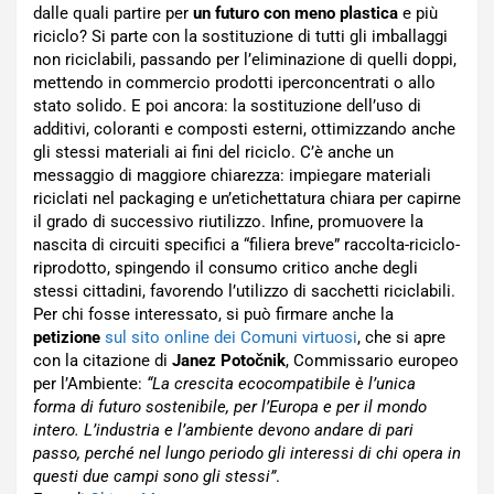
dalle quali partire per
un futuro con meno plastica
e più
riciclo? Si parte con la sostituzione di tutti gli imballaggi
non riciclabili, passando per l’eliminazione di quelli doppi,
mettendo in commercio prodotti iperconcentrati o allo
stato solido. E poi ancora: la sostituzione dell’uso di
additivi, coloranti e composti esterni, ottimizzando anche
gli stessi materiali ai fini del riciclo. C’è anche un
messaggio di maggiore chiarezza: impiegare materiali
riciclati nel packaging e un’etichettatura chiara per capirne
il grado di successivo riutilizzo. Infine, promuovere la
nascita di circuiti specifici a “filiera breve” raccolta-riciclo-
riprodotto, spingendo il consumo critico anche degli
stessi cittadini, favorendo l’utilizzo di sacchetti riciclabili.
Per chi fosse interessato, si può firmare anche la
petizione
sul sito online dei Comuni virtuosi
, che si apre
con la citazione di
Janez Potočnik
, Commissario europeo
per l’Ambiente:
“La crescita ecocompatibile è l’unica
forma di futuro sostenibile, per l’Europa e per il mondo
intero. L’industria e l’ambiente devono andare di pari
passo, perché nel lungo periodo gli interessi di chi opera in
questi due campi sono gli stessi”
.