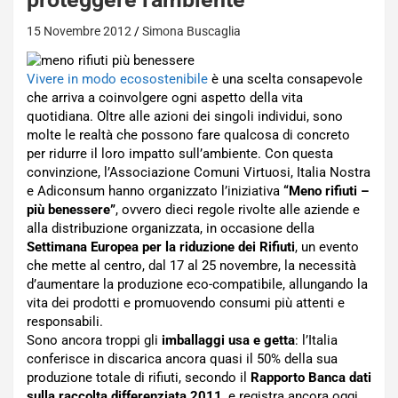
15 Novembre 2012
Simona Buscaglia
Vivere in modo ecosostenibile
è una scelta consapevole
che arriva a coinvolgere ogni aspetto della vita
quotidiana. Oltre alle azioni dei singoli individui, sono
molte le realtà che possono fare qualcosa di concreto
per ridurre il loro impatto sull’ambiente. Con questa
convinzione, l’Associazione Comuni Virtuosi, Italia Nostra
e Adiconsum hanno organizzato l’iniziativa
“Meno rifiuti –
più benessere”
, ovvero dieci regole rivolte alle aziende e
alla distribuzione organizzata, in occasione della
Settimana Europea per la riduzione dei Rifiuti
, un evento
che mette al centro, dal 17 al 25 novembre, la necessità
d’aumentare la produzione eco-compatibile, allungando la
vita dei prodotti e promuovendo consumi più attenti e
responsabili.
Sono ancora troppi gli
imballaggi usa e getta
: l’Italia
conferisce in discarica ancora quasi il 50% della sua
produzione totale di rifiuti, secondo il
Rapporto Banca dati
sulla raccolta differenziata 2011
, e registra ancora oggi