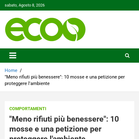
Skip
sabato, Agosto 8, 2026
to
content
Tutelare il nostro Pianeta è la nostra priorità
Ecoo.it
Home
"Meno rifiuti più benessere": 10 mosse e una petizione per
proteggere l'ambiente
COMPORTAMENTI
"Meno rifiuti più benessere": 10
mosse e una petizione per
proteggere l'ambiente