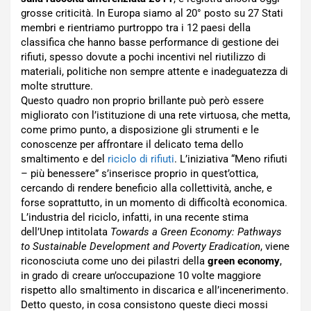
grosse criticità. In Europa siamo al 20° posto su 27 Stati
membri e rientriamo purtroppo tra i 12 paesi della
classifica che hanno basse performance di gestione dei
rifiuti, spesso dovute a pochi incentivi nel riutilizzo di
materiali, politiche non sempre attente e inadeguatezza di
molte strutture.
Questo quadro non proprio brillante può però essere
migliorato con l’istituzione di una rete virtuosa, che metta,
come primo punto, a disposizione gli strumenti e le
conoscenze per affrontare il delicato tema dello
smaltimento e del
riciclo di rifiuti
. L’iniziativa “Meno rifiuti
– più benessere” s’inserisce proprio in quest’ottica,
cercando di rendere beneficio alla collettività, anche, e
forse soprattutto, in un momento di difficoltà economica.
L’industria del riciclo, infatti, in una recente stima
dell’Unep intitolata
Towards a Green Economy: Pathways
to Sustainable Development and Poverty Eradication
, viene
riconosciuta come uno dei pilastri della
green economy
,
in grado di creare un’occupazione 10 volte maggiore
rispetto allo smaltimento in discarica e all’incenerimento.
Detto questo, in cosa consistono queste dieci mossi