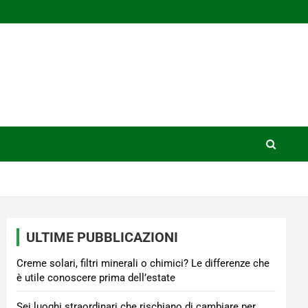
ULTIME PUBBLICAZIONI
Creme solari, filtri minerali o chimici? Le differenze che
è utile conoscere prima dell’estate
Sei luoghi straordinari che rischiano di cambiare per