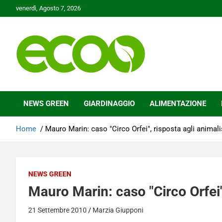
Skip
venerdì, Agosto 7, 2026
to
content
Tutelare il nostro Pianeta è la nostra priorità
Ecoo.it
NEWS GREEN
GIARDINAGGIO
ALIMENTAZIONE
Home
Mauro Marin: caso "Circo Orfei", risposta agli animali
NEWS GREEN
Mauro Marin: caso "Circo Orfei",
21 Settembre 2010
Marzia Giupponi