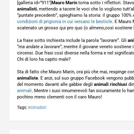
[galleria id=”911″]
Mauro Marin
torna sotto i riflettori. Stav
animalisti
, mettendo a tacere le voci che lo vogliono tutt’
“puntate precedenti”, spieghiamo la storia: il gruppo 100% 
condizioni di prigionia in cui versano le bestiole
. E Mauro 
scatenato un grosso qui pro quo (o almeno,così sostiene
La frase sotto inchiesta include la parola “
lavorare
“. Gli
ani
“
ma andate a lavorare
“, mentre il giovane veneto sostiene i
circensi. Due frasi così diverse nella forma e nel significat
Chi di loro ha capito male?
Sta di fatto che Mauro Marin, ora più che mai, respinge co
animaliste
. E anzi, sul suo gruppo Facebook vengono pubbli
del momento davanti alle gabbie degli
animali rinchiusi
dim
animali
. Mentre i suoi innumerevoli fan sicuramente lo han
pochino meno clementi con il caro Mauro!
Tags:
Animalisti