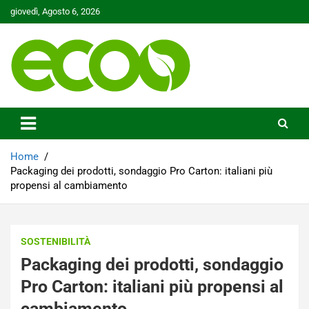
Skip
giovedì, Agosto 6, 2026
to
content
Tutelare il nostro Pianeta è la nostra priorità
Ecoo.it
Home
Packaging dei prodotti, sondaggio Pro Carton: italiani più
propensi al cambiamento
SOSTENIBILITÀ
Packaging dei prodotti, sondaggio
Pro Carton: italiani più propensi al
cambiamento