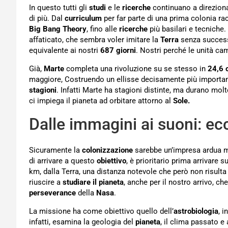
In questo tutti gli
studi
e le
ricerche
continuano a direziona
di più. Dal
curriculum
per far parte di una prima colonia 
Big Bang Theory
, fino alle
ricerche
più basilari e tecniche.
affaticato, che sembra voler imitare la
Terra
senza successo
equivalente ai nostri
687 giorni
. Nostri perché le unità ca
Già,
Marte
completa una rivoluzione su se stesso in
24,6 
maggiore, Costruendo un ellisse decisamente più importan
stagioni
. Infatti Marte ha stagioni distinte, ma durano mol
ci impiega il pianeta ad orbitare attorno al
Sole.
Dalle immagini ai suoni: ec
Sicuramente la
colonizzazione
sarebbe un’impresa ardua m
di arrivare a questo
obiettivo
, è prioritario prima arrivare s
km, dalla Terra, una distanza notevole che però non risulta
riuscire a
studiare il pianeta
, anche per il nostro arrivo, c
perseverance
della
Nasa
.
La missione ha come obiettivo quello dell’
astrobiologia
, i
infatti, esamina la geologia del
pianeta
, il clima passato e 