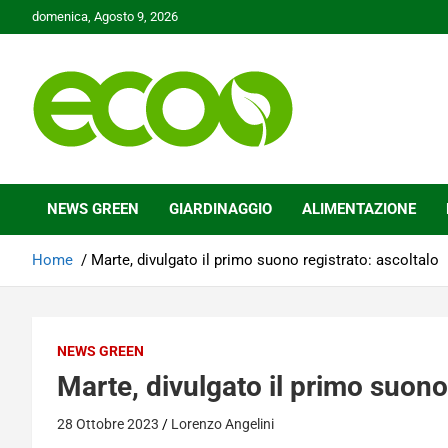
Skip
domenica, Agosto 9, 2026
to
content
Tutelare il nostro Pianeta è la nostra priorità
Ecoo.it
NEWS GREEN
GIARDINAGGIO
ALIMENTAZIONE
Home
Marte, divulgato il primo suono registrato: ascoltalo
NEWS GREEN
Marte, divulgato il primo suono
28 Ottobre 2023
Lorenzo Angelini