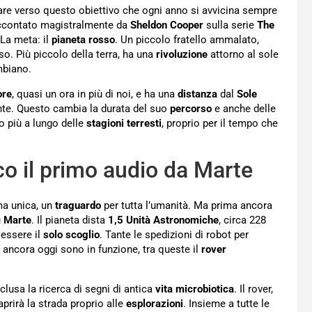
re verso questo obiettivo che ogni anno si avvicina sempre
raccontato magistralmente da
Sheldon Cooper
sulla serie
The
 La meta: il
pianeta rosso
. Un piccolo fratello ammalato,
. Più piccolo della terra, ha una
rivoluzione
attorno al sole
mbiano.
ore
, quasi un ora in più di noi, e ha una
distanza
dal
S
ole
te. Questo cambia la durata del suo
percorso
e anche delle
to più a lungo delle
stagioni terresti
, proprio per il tempo che
co il primo audio da Marte
a unica, un
traguardo
per tutta l’umanità. Ma prima ancora
u
Marte
. Il pianeta dista
1,5 Unità Astronomiche
, circa 228
 essere il
solo scoglio
. Tante le spedizioni di robot per
he ancora oggi sono in funzione, tra queste il
rover
nclusa la ricerca di segni di antica
vita microbiotica
. Il rover,
aprirà la strada proprio alle
esplorazioni
. Insieme a tutte le