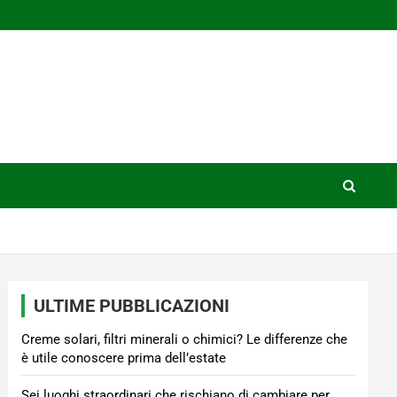
ULTIME PUBBLICAZIONI
Creme solari, filtri minerali o chimici? Le differenze che
è utile conoscere prima dell’estate
Sei luoghi straordinari che rischiano di cambiare per