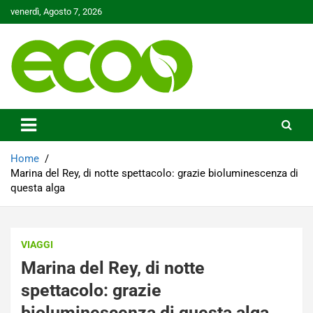
Skip
venerdì, Agosto 7, 2026
to
content
Tutelare il nostro Pianeta è la nostra priorità
Ecoo.it
Home
Marina del Rey, di notte spettacolo: grazie bioluminescenza di
questa alga
VIAGGI
Marina del Rey, di notte
spettacolo: grazie
bioluminescenza di questa alga