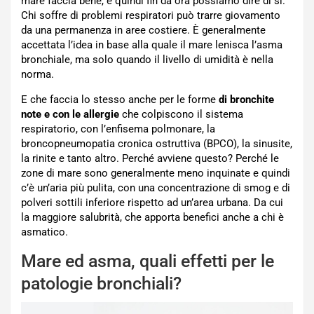
mare faccia bene, e quindi fin da ora possiamo dire di si.
Chi soffre di problemi respiratori può trarre giovamento
da una permanenza in aree costiere. È generalmente
accettata l’idea in base alla quale il mare lenisca l’asma
bronchiale, ma solo quando il livello di umidità è nella
norma.
E che faccia lo stesso anche per le forme
di bronchite
note e con le allergie
che colpiscono il sistema
respiratorio, con l’enfisema polmonare, la
broncopneumopatia cronica ostruttiva (BPCO), la sinusite,
la rinite e tanto altro. Perché avviene questo? Perché le
zone di mare sono generalmente meno inquinate e quindi
c’è un’aria più pulita, con una concentrazione di smog e di
polveri sottili inferiore rispetto ad un’area urbana. Da cui
la maggiore salubrità, che apporta benefici anche a chi è
asmatico.
Mare ed asma, quali effetti per le
patologie bronchiali?