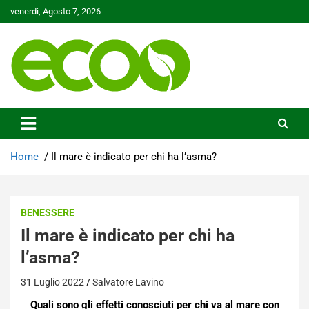
Skip
venerdì, Agosto 7, 2026
to
content
Tutelare il nostro Pianeta è la nostra priorità
Ecoo.it
Home
Il mare è indicato per chi ha l’asma?
BENESSERE
Il mare è indicato per chi ha
l’asma?
31 Luglio 2022
Salvatore Lavino
Quali sono gli effetti conosciuti per chi va al mare con