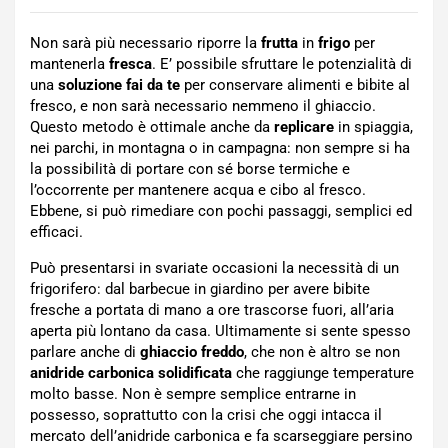
Non sarà più necessario riporre la
frutta
in
frigo
per
mantenerla
fresca
. E’ possibile sfruttare le potenzialità di
una
soluzione fai da te
per conservare alimenti e bibite al
fresco, e non sarà necessario nemmeno il ghiaccio.
Questo metodo è ottimale anche da
replicare
in spiaggia,
nei parchi, in montagna o in campagna: non sempre si ha
la possibilità di portare con sé borse termiche e
l’occorrente per mantenere acqua e cibo al fresco.
Ebbene, si può rimediare con pochi passaggi, semplici ed
efficaci.
Può presentarsi in svariate occasioni la necessità di un
frigorifero: dal barbecue in giardino per avere bibite
fresche a portata di mano a ore trascorse fuori, all’aria
aperta più lontano da casa. Ultimamente si sente spesso
parlare anche di
ghiaccio freddo
, che non è altro se non
anidride carbonica solidificata
che raggiunge temperature
molto basse. Non è sempre semplice entrarne in
possesso, soprattutto con la crisi che oggi intacca il
mercato dell’anidride carbonica e fa scarseggiare persino