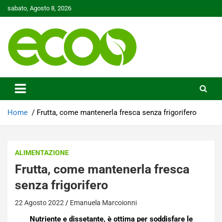
Skip
sabato, Agosto 8, 2026
to
content
Tutelare il nostro Pianeta è la nostra priorità
Ecoo.it
Home
Frutta, come mantenerla fresca senza frigorifero
ALIMENTAZIONE
Frutta, come mantenerla fresca
senza frigorifero
22 Agosto 2022
Emanuela Marcoionni
Nutriente e dissetante, è ottima per soddisfare le