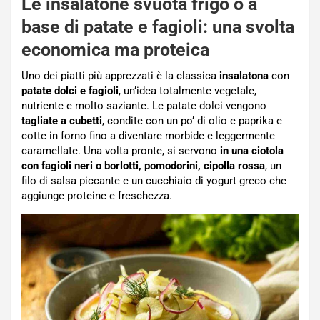
Le insalatone svuota frigo o a
base di patate e fagioli: una svolta
economica ma proteica
Uno dei piatti più apprezzati è la classica
insalatona
con
patate dolci e fagioli
, un’idea totalmente vegetale,
nutriente e molto saziante. Le patate dolci vengono
tagliate a cubetti
, condite con un po’ di olio e paprika e
cotte in forno fino a diventare morbide e leggermente
caramellate. Una volta pronte, si servono
in una ciotola
con fagioli neri o borlotti, pomodorini, cipolla rossa
, un
filo di salsa piccante e un cucchiaio di yogurt greco che
aggiunge proteine e freschezza.