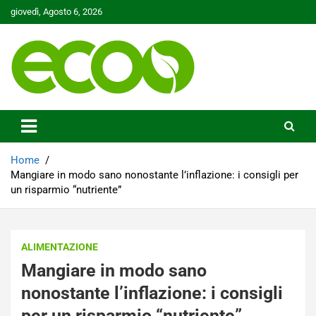
Skip
giovedì, Agosto 6, 2026
to
content
Tutelare il nostro Pianeta è la nostra priorità
Ecoo.it
Home
Mangiare in modo sano nonostante l’inflazione: i consigli per
un risparmio “nutriente”
ALIMENTAZIONE
Mangiare in modo sano
nonostante l’inflazione: i consigli
per un risparmio “nutriente”