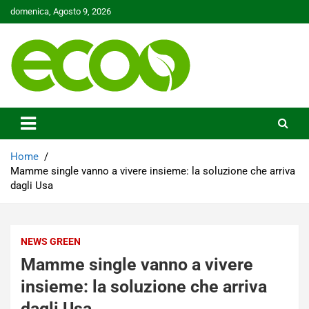
Skip
domenica, Agosto 9, 2026
to
content
Tutelare il nostro Pianeta è la nostra priorità
Ecoo.it
Home
Mamme single vanno a vivere insieme: la soluzione che arriva
dagli Usa
NEWS GREEN
Mamme single vanno a vivere
insieme: la soluzione che arriva
dagli Usa