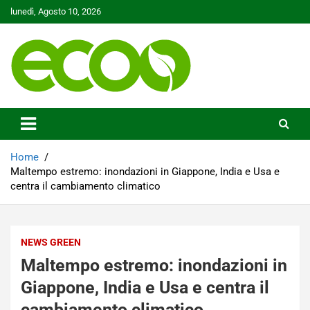
Skip
lunedì, Agosto 10, 2026
to
content
Tutelare il nostro Pianeta è la nostra priorità
Ecoo.it
Home
Maltempo estremo: inondazioni in Giappone, India e Usa e
centra il cambiamento climatico
NEWS GREEN
Maltempo estremo: inondazioni in
Giappone, India e Usa e centra il
cambiamento climatico