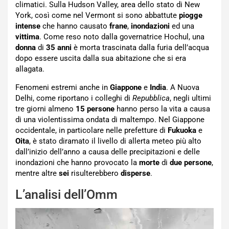
climatici. Sulla Hudson Valley, area dello stato di New
York, così come nel Vermont si sono abbattute
piogge
intense
che hanno causato
frane
,
inondazioni
ed una
vittima
. Come reso noto dalla governatrice Hochul, una
donna
di
35 anni
è morta trascinata dalla furia dell’acqua
dopo essere uscita dalla sua abitazione che si era
allagata.
Fenomeni estremi anche in
Giappone
e
India
. A Nuova
Delhi, come riportano i colleghi di
Repubblica
, negli ultimi
tre giorni almeno
15 persone
hanno perso la vita a causa
di una violentissima ondata di maltempo. Nel Giappone
occidentale, in particolare nelle prefetture di
Fukuoka
e
Oita
, è stato diramato il livello di allerta meteo più alto
dall’inizio dell’anno a causa delle precipitazioni e delle
inondazioni che hanno provocato la
morte
di
due persone
,
mentre altre
sei
risulterebbero
disperse
.
L’analisi dell’Omm