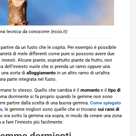
na tecnica da conoscere (ecoo.it)
a partire da un fusto che le ospita. Per esempio è possibile
arietà di mele differenti come pure si possono avere due
 innesti. Alcune piante, soprattutto piante da frutto, non
a dell’innesto vuole che si prenda un ramo oppure una
 una sorta di
alloggiamento
in un altro ramo di un’altra
na parte integrata nel fusto.
mane lo stesso. Quello che cambia è il
momento
e il
tipo di
gemma dormiente si fa proprio quando le gemme non sono
orre partire dalla scelta di una buona gemma.
Come spiegato
be
, le gemme migliori sono quelle che si trovano
sui rami di
o sia sotto la gemma sia sopra, in modo da creare una zona
 a fare l’innesto più facilmente.
e gemme dormienti