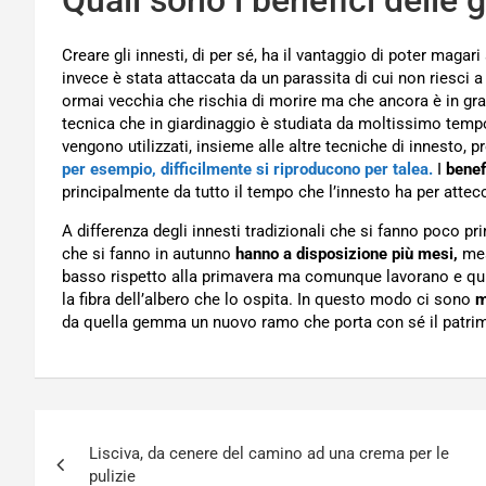
Creare gli innesti, di per sé, ha il vantaggio di poter maga
invece è stata attaccata da un parassita di cui non riesci a
ormai vecchia che rischia di morire ma che ancora è in grad
tecnica che in giardinaggio è studiata da moltissimo tem
vengono utilizzati, insieme alle altre tecniche di innesto, p
per esempio, difficilmente si riproducono per talea.
I
benef
principalmente da tutto il tempo che l’innesto ha per attecc
A differenza degli innesti tradizionali che si fanno poco pr
che si fanno in autunno
hanno a disposizione più
mesi,
mes
basso rispetto alla primavera ma comunque lavorano e quin
la fibra dell’albero che lo ospita. In questo modo ci sono
m
da quella gemma un nuovo ramo che porta con sé il patrim
Navigazione
Lisciva, da cenere del camino ad una crema per le
articoli
pulizie