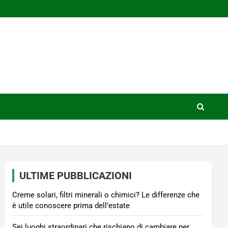
ULTIME PUBBLICAZIONI
Creme solari, filtri minerali o chimici? Le differenze che
è utile conoscere prima dell’estate
Sei luoghi straordinari che rischiano di cambiare per