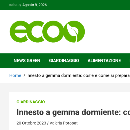
Skip
sabato, Agosto 8, 2026
to
content
Tutelare il nostro Pianeta è la nostra priorità
Ecoo.it
NEWS GREEN
GIARDINAGGIO
ALIMENTAZIONE
Home
Innesto a gemma dormiente: cos’è e come si prepara
GIARDINAGGIO
Innesto a gemma dormiente: co
20 Ottobre 2023
Valeria Poropat