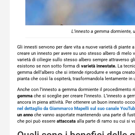
L’innesto a gemma dormiente, u
Gli innesti servono per dare vita a nuove varietà di piante 
creare un innesto per avere su uno stesso albero di melo v
varietà di ciliegie sullo stesso albero sempre attraverso gli
esistono se non sotto forma di
varietà innestate.
La tecnic
gemma dell’albero che si intende riprodurre e venga creato
pianta che così la ospiterà, trasformandola lentamente in u
Anche con l’innesto a gemma dormiente il procedimento ri
gemma
che si sceglie per creare l’innesto. L’innesto a 
ancora in piena attività. Per ottenere un buon innesto occ
nel dettaglio da Giammarco Mapelli sul suo canale YouTu
un anno
che vanno asportate mantenendo una parte di fust
che poi può essere
attaccata
alla parte di ramo su cui si va
Quali sono i benefici dell