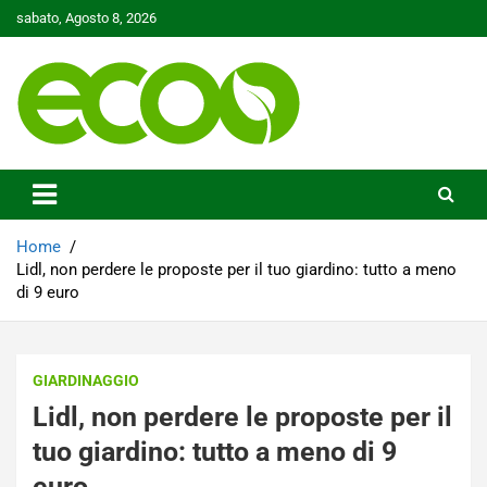
Skip
sabato, Agosto 8, 2026
to
content
Tutelare il nostro Pianeta è la nostra priorità
Ecoo.it
Home
Lidl, non perdere le proposte per il tuo giardino: tutto a meno
di 9 euro
GIARDINAGGIO
Lidl, non perdere le proposte per il
tuo giardino: tutto a meno di 9
euro