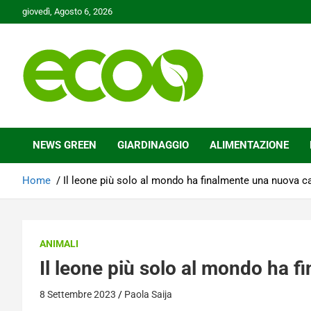
Skip
giovedì, Agosto 6, 2026
to
content
Tutelare il nostro Pianeta è la nostra priorità
Ecoo.it
NEWS GREEN
GIARDINAGGIO
ALIMENTAZIONE
Home
Il leone più solo al mondo ha finalmente una nuova c
ANIMALI
Il leone più solo al mondo ha 
8 Settembre 2023
Paola Saija