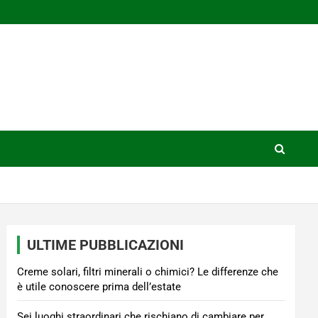
ULTIME PUBBLICAZIONI
Creme solari, filtri minerali o chimici? Le differenze che
è utile conoscere prima dell’estate
Sei luoghi straordinari che rischiano di cambiare per