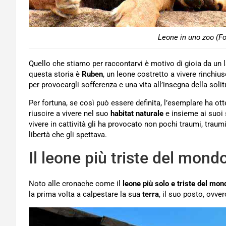
Leone in uno zoo (Fo
Quello che stiamo per raccontarvi è motivo di gioia da un lat
questa storia è
Ruben
, un leone costretto a vivere rinchiu
per provocargli sofferenza e una vita all’insegna della solit
Per fortuna, se così può essere definita, l’esemplare ha otte
riuscire a vivere nel suo
habitat naturale
e insieme ai suoi 
vivere in cattività gli ha provocato non pochi traumi, tr
libertà che gli spettava.
Il leone più triste del mondo
Noto alle cronache come il
leone più solo e triste del mon
la prima volta a calpestare la sua
terra
, il suo posto, ovve