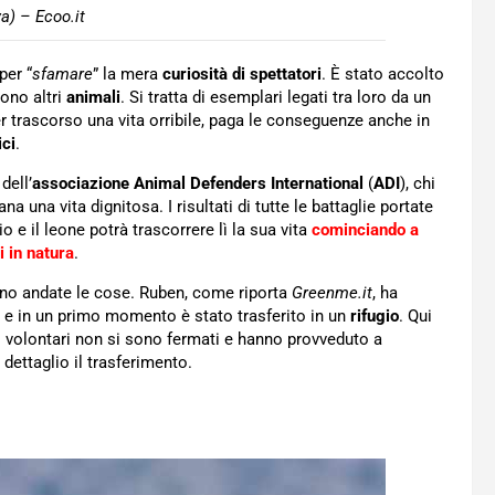
a) – Ecoo.it
per “
sfamare
” la mera
curiosità di spettatori
. È stato accolto
ono altri
animali
. Si tratta di esemplari legati tra loro da un
ver trascorso una vita orribile, paga le conseguenze anche in
ici
.
dell’
associazione Animal Defenders International
(
ADI
), chi
ana una vita dignitosa. I risultati di tutte le battaglie portate
io e il leone potrà trascorrere lì la sua vita
cominciando a
 in natura
.
no andate le cose. Ruben, come riporta
Greenme.it
, ha
e in un primo momento è stato trasferito in un
rifugio
. Qui
 i volontari non si sono fermati e hanno provveduto a
dettaglio il trasferimento.