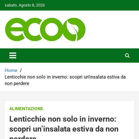
Skip
sabato, Agosto 8, 2026
to
content
Tutelare il nostro Pianeta è la nostra priorità
Ecoo.it
Home
Lenticchie non solo in inverno: scopri un’insalata estiva da
non perdere
ALIMENTAZIONE
Lenticchie non solo in inverno:
scopri un’insalata estiva da non
perdere