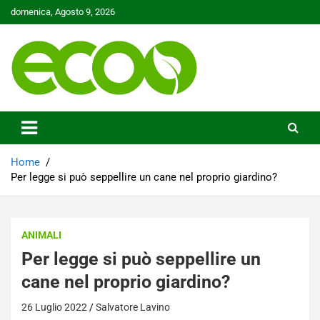
Skip
domenica, Agosto 9, 2026
to
content
Tutelare il nostro Pianeta è la nostra priorità
Ecoo.it
Home
Per legge si può seppellire un cane nel proprio giardino?
ANIMALI
Per legge si può seppellire un
cane nel proprio giardino?
26 Luglio 2022
Salvatore Lavino