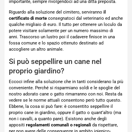
importante, sempre rivolgendoci ad una ditta preposta.
Riguardo alla soluzione del cimitero, serviranno
il
certificato di morte
consegnatoci dal veterinario ed anche
qualche migliaio di euro. Il tutto per ottenere un loculo da
potere visitare solamente per un numero massimo di
anni. Trascorso un lustro poi il cadavere finisce in una
fossa comune e lo spazio ottenuto destinato ad
accogliere un altro animale.
Si può seppellire un cane nel
proprio giardino?
Eccoci infine alla soluzione che in tanti considerano la più
conveniente. Perché si risparmiano soldi e le spoglie del
nostro adorato cane o gatto rimarranno con noi. Resta da
vedere se le norme attuali consentono però tutto questo.
Ebbene, la cosa si può fare: è consentito seppellire il
proprio cane in giardino, oppure il gatto o quant’altro (ma
non i cavalli, a quanto pare). Esistono anche degli
appositi
regolamenti comunali o regionali
da rispettare,
per non avere delle conseguenze in ambito igienico-