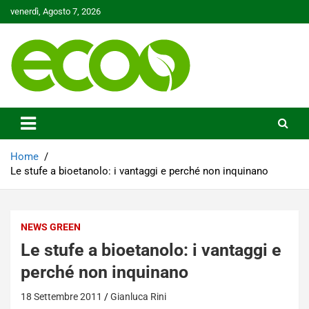
Skip
venerdì, Agosto 7, 2026
to
content
Tutelare il nostro Pianeta è la nostra priorità
Ecoo.it
Home
Le stufe a bioetanolo: i vantaggi e perché non inquinano
NEWS GREEN
Le stufe a bioetanolo: i vantaggi e
perché non inquinano
18 Settembre 2011
Gianluca Rini