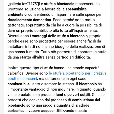
[galleria id=”1175″]Le
stufe a bioetanolo
rappresentano
un’ottima soluzione a favore della
sostenibilità
ambientale
, consentendo di risparmiare sulle spese per il
riscaldamento domestico
. Ecco perché sono molto
gettonate, soprattutto da chi ha a cuore la possibilità di
dare un proprio contributo alla lotta all’inquinamento.
Diversi sono i
vantaggi delle stufe a bioetanolo
, proprio
perché esse sono progettate per essere anche facili da
installare, infatti non hanno bisogno della realizzazione di
una canna fumaria. Tutto ciò permette di spostare la stufa
da una stanza all’altra senza particolari difficoltà.
Inoltre questo tipo di
stufe
hanno una grande capacità
calorifica. Diverse sono
le stufe a bioetanolo per i prezzi, i
costi e i consumi
, ma certamente in ogni caso il
combustibile
usato è sempre lo stesso. Il
bioetanolo
ha
l’importante vantaggio di non inquinare, in quanto, quando
viene bruciato, non produce
fumi
o
polveri sottili
. Gli unici
prodotti che derivano dal processo di
combustione del
bioetanolo
sono una piccola quantità di
anidride
carbonica
e
vapore acqueo
. Utilizzando questo