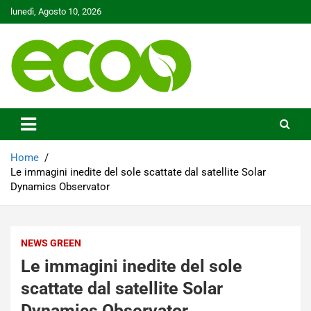
Skip
lunedì, Agosto 10, 2026
to
content
Tutelare il nostro Pianeta è la nostra priorità
Ecoo.it
Home
Le immagini inedite del sole scattate dal satellite Solar
Dynamics Observator
NEWS GREEN
Le immagini inedite del sole
scattate dal satellite Solar
Dynamics Observator