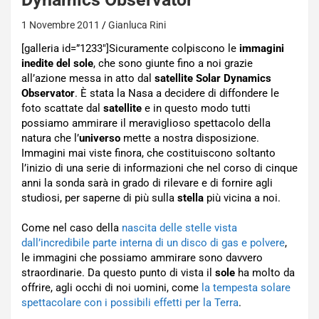
1 Novembre 2011
Gianluca Rini
[galleria id=”1233″]Sicuramente colpiscono le
immagini
inedite del sole
, che sono giunte fino a noi grazie
all’azione messa in atto dal
satellite Solar Dynamics
Observator
. È stata la Nasa a decidere di diffondere le
foto scattate dal
satellite
e in questo modo tutti
possiamo ammirare il meraviglioso spettacolo della
natura che l’
universo
mette a nostra disposizione.
Immagini mai viste finora, che costituiscono soltanto
l’inizio di una serie di informazioni che nel corso di cinque
anni la sonda sarà in grado di rilevare e di fornire agli
studiosi, per saperne di più sulla
stella
più vicina a noi.
Come nel caso della
nascita delle stelle vista
dall’incredibile parte interna di un disco di gas e polvere
,
le immagini che possiamo ammirare sono davvero
straordinarie. Da questo punto di vista il
sole
ha molto da
offrire, agli occhi di noi uomini, come
la tempesta solare
spettacolare con i possibili effetti per la Terra
.