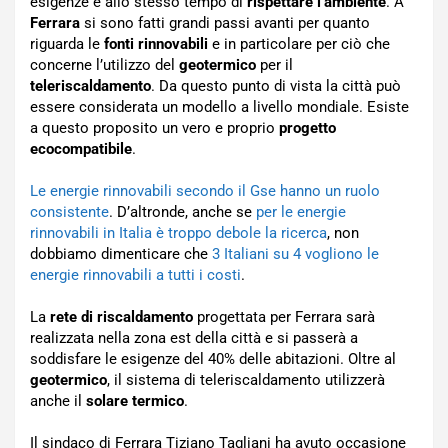
esigenze e allo stesso tempo di
rispettare l’ambiente
. A
Ferrara
si sono fatti grandi passi avanti per quanto
riguarda le
fonti rinnovabili
e in particolare per ciò che
concerne l’utilizzo del
geotermico
per il
teleriscaldamento
. Da questo punto di vista la città può
essere considerata un modello a livello mondiale. Esiste
a questo proposito un vero e proprio
progetto
ecocompatibile
.
Le energie rinnovabili secondo il Gse hanno un ruolo
consistente
. D’altronde, anche se
per le energie
rinnovabili in Italia è troppo debole la ricerca
, non
dobbiamo dimenticare che
3 Italiani su 4 vogliono le
energie rinnovabili a tutti i costi
.
La
rete di riscaldamento
progettata per Ferrara sarà
realizzata nella zona est della città e si passerà a
soddisfare le esigenze del 40% delle abitazioni. Oltre al
geotermico
, il sistema di teleriscaldamento utilizzerà
anche il
solare termico
.
Il sindaco di Ferrara Tiziano Tagliani ha avuto occasione