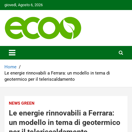
Skip
giovedì, Agosto 6, 2026
to
content
Tutelare il nostro Pianeta è la nostra priorità
Ecoo.it
Home
Le energie rinnovabili a Ferrara: un modello in tema di
geotermico per il teleriscaldamento
NEWS GREEN
Le energie rinnovabili a Ferrara:
un modello in tema di geotermico
per il teleriscaldamento