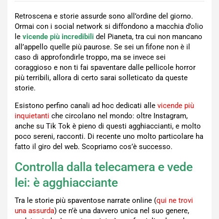
Retroscena e storie assurde sono all’ordine del giorno.
Ormai con i social network si diffondono a macchia d’olio
le
vicende più incredibili
del Pianeta, tra cui non mancano
all’appello quelle più paurose. Se sei un fifone non è il
caso di approfondirle troppo, ma se invece sei
coraggioso e non ti fai spaventare dalle pellicole horror
più terribili, allora di certo sarai solleticato da queste
storie.
Esistono perfino canali ad hoc dedicati alle
vicende più
inquietanti
che circolano nel mondo: oltre Instagram,
anche su Tik Tok è pieno di questi agghiaccianti, e molto
poco sereni, racconti. Di recente uno molto particolare ha
fatto il giro del web. Scopriamo cos’è successo.
Controlla dalla telecamera e vede
lei: è agghiacciante
Tra le storie più spaventose narrate online (
qui ne trovi
una assurda
) ce n’è una davvero unica nel suo genere,