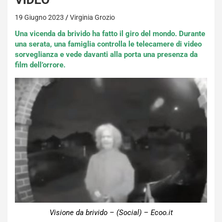
19 Giugno 2023
Virginia Grozio
Una vicenda da brivido ha fatto il giro del mondo. Durante
una serata, una famiglia controlla le telecamere di video
sorveglianza e vede davanti alla porta una presenza da
film dell’orrore.
Visione da brivido – (Social) – Ecoo.it