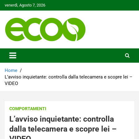
Skip
venerdì, Agosto 7, 2026
to
content
Tutelare il nostro Pianeta è la nostra priorità
Ecoo.it
Home
L’avviso inquietante: controlla dalla telecamera e scopre lei –
VIDEO
COMPORTAMENTI
L’avviso inquietante: controlla
dalla telecamera e scopre lei –
VIDEO