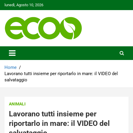
Skip
lunedì, Agosto 10, 2026
to
content
Tutelare il nostro Pianeta è la nostra priorità
Ecoo.it
Home
Lavorano tutti insieme per riportarlo in mare: il VIDEO del
salvataggio
ANIMALI
Lavorano tutti insieme per
riportarlo in mare: il VIDEO del
salvataggio