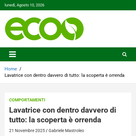
Skip
lunedì, Agosto 10, 2026
to
content
Tutelare il nostro Pianeta è la nostra priorità
Ecoo.it
Home
Lavatrice con dentro davvero di tutto: la scoperta è orrenda
COMPORTAMENTI
Lavatrice con dentro davvero di
tutto: la scoperta è orrenda
21 Novembre 2025
Gabriele Mastroleo