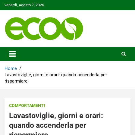
Skip
venerdì, Agosto 7, 2026
to
content
Tutelare il nostro Pianeta è la nostra priorità
Ecoo.it
Home
Lavastoviglie, giorni e orari: quando accenderla per
risparmiare
COMPORTAMENTI
Lavastoviglie, giorni e orari:
quando accenderla per
risparmiare