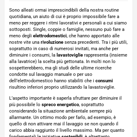
Sono alleati ormai imprescindibili della nostra routine
quotidiana, un aiuto di cui è proprio impossibile fare a
meno per reggere i ritmi lavorativi e personali a cui siamo
sottoposti. Single, coppie o famiglie, nessuno può fare a
meno degli
elettrodomestici
, che hanno apportato alle
nostre vite una
rivoluzione
senza precedenti. Tra i più utili,
soprattutto in caso di numerosi invitati, ma anche per
diminuire i consumi, la
lavastoviglie
rappresenta (insieme
alla lavatrice) la scelta più gettonata. In molti non lo
sospetterebbero, ma gli studi delle ultime ricerche
condotte sul lavaggio manuale o per uso
dell’elettrodomestico hanno stabiliti che i
consumi
risultino inferiori proprio utilizzando la lavastoviglie.
L’aspetto importante è saperla sfruttare per diminuire il
più possibile lo
spreco energetico
, soprattutto
considerando la situazione ambientale sempre più
allarmante. Un ottimo modo per farlo, ad esempio, è
quello di non attivare mai il lavaggio se non quando il
carico abbia raggiunto il livello massimo. Ma per quanto
fondamentali le iniziative
sostenibili
, è altrettanto