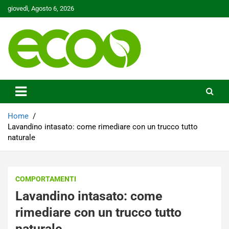
Skip
giovedì, Agosto 6, 2026
to
content
Tutelare il nostro Pianeta è la nostra priorità
Ecoo.it
Home
Lavandino intasato: come rimediare con un trucco tutto
naturale
COMPORTAMENTI
Lavandino intasato: come
rimediare con un trucco tutto
naturale