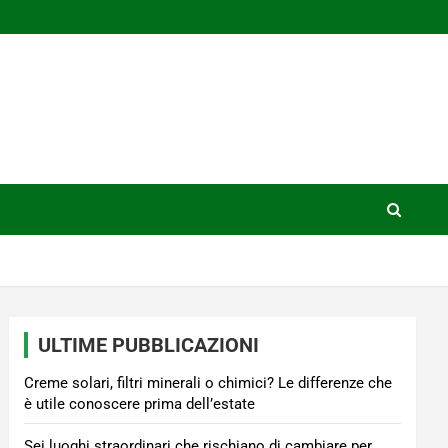
ULTIME PUBBLICAZIONI
Creme solari, filtri minerali o chimici? Le differenze che
è utile conoscere prima dell’estate
Sei luoghi straordinari che rischiano di cambiare per