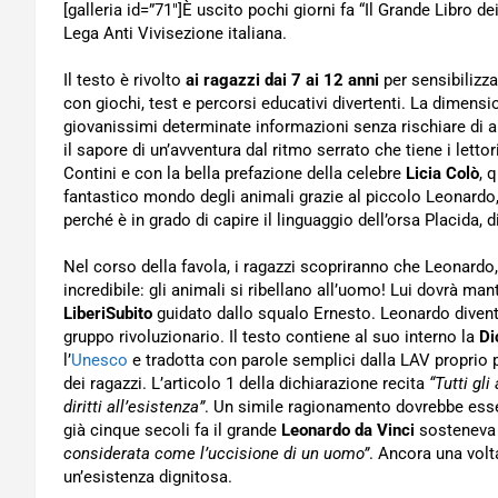
[galleria id=”71″]È uscito pochi giorni fa “Il Grande Libro d
Lega Anti Vivisezione italiana.
Il testo è rivolto
ai ragazzi dai 7 ai 12 anni
per sensibilizza
con giochi, test e percorsi educativi divertenti. La dimens
giovanissimi determinate informazioni senza rischiare di an
il sapore di un’avventura dal ritmo serrato che tiene i letto
Contini e con la bella prefazione della celebre
Licia Colò
, 
fantastico mondo degli animali grazie al piccolo Leonardo, 
perché è in grado di capire il linguaggio dell’orsa Placida, d
Nel corso della favola, i ragazzi scopriranno che Leonardo
incredibile: gli animali si ribellano all’uomo! Lui dovrà ma
LiberiSubito
guidato dallo squalo Ernesto. Leonardo diventer
gruppo rivoluzionario. Il testo contiene al suo interno la
Di
l’
Unesco
e tradotta con parole semplici dalla LAV proprio p
dei ragazzi. L’articolo 1 della dichiarazione recita
“Tutti gl
diritti all’esistenza”
. Un simile ragionamento dovrebbe ess
già cinque secoli fa il grande
Leonardo da Vinci
sosteneva
considerata come l’uccisione di un uomo”
. Ancora una volt
un’esistenza dignitosa.