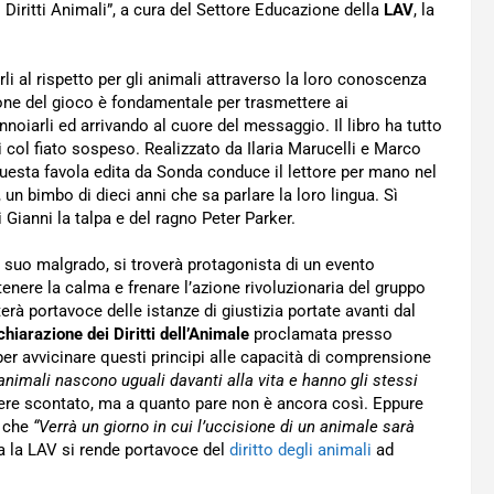
ei Diritti Animali”, a cura del Settore Educazione della
LAV
, la
rli al rispetto per gli animali attraverso la loro conoscenza
ione del gioco è fondamentale per trasmettere ai
noiarli ed arrivando al cuore del messaggio. Il libro ha tutto
ri col fiato sospeso. Realizzato da Ilaria Marucelli e Marco
questa favola edita da Sonda conduce il lettore per mano nel
un bimbo di dieci anni che sa parlare la loro lingua. Sì
i Gianni la talpa e del ragno Peter Parker.
, suo malgrado, si troverà protagonista di un evento
ntenere la calma e frenare l’azione rivoluzionaria del gruppo
à portavoce delle istanze di giustizia portate avanti dal
chiarazione dei Diritti dell’Animale
proclamata presso
er avvicinare questi principi alle capacità di comprensione
i animali nascono uguali davanti alla vita e hanno gli stessi
ere scontato, ma a quanto pare non è ancora così. Eppure
 che
“Verrà un giorno in cui l’uccisione di un animale sarà
a la LAV si rende portavoce del
diritto degli animali
ad