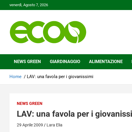
Skip
venerdì, Agosto 7, 2026
to
content
Tutelare il nostro Pianeta è la nostra priorità
Ecoo.it
NEWS GREEN
GIARDINAGGIO
ALIMENTAZIONE
Home
LAV: una favola per i giovanissimi
NEWS GREEN
LAV: una favola per i giovaniss
29 Aprile 2009
Lara Elia