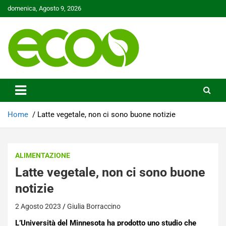
Skip
domenica, Agosto 9, 2026
to
content
Tutelare il nostro Pianeta è la nostra priorità
Ecoo.it
Home
Latte vegetale, non ci sono buone notizie
ALIMENTAZIONE
Latte vegetale, non ci sono buone
notizie
2 Agosto 2023
Giulia Borraccino
L’Università del Minnesota ha prodotto uno studio che