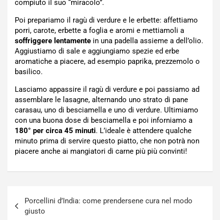
compiuto il suo “miracolo”.
Poi prepariamo il ragù di verdure e le erbette: affettiamo
porri, carote, erbette a foglia e aromi e mettiamoli a
soffriggere lentamente
in una padella assieme a dell’olio.
Aggiustiamo di sale e aggiungiamo spezie ed erbe
aromatiche a piacere, ad esempio paprika, prezzemolo o
basilico.
Lasciamo appassire il ragù di verdure e poi passiamo ad
assemblare le lasagne, alternando uno strato di pane
carasau, uno di besciamella e uno di verdure. Ultimiamo
con una buona dose di besciamella e poi inforniamo a
180° per circa 45 minuti
. L’ideale è attendere qualche
minuto prima di servire questo piatto, che non potrà non
piacere anche ai mangiatori di carne più più convinti!
Navigazione
Porcellini d’India: come prendersene cura nel modo
articoli
giusto