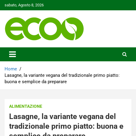
Skip
sabato, Agosto 8, 2026
to
content
Tutelare il nostro Pianeta è la nostra priorità
Ecoo.it
Home
Lasagne, la variante vegana del tradizionale primo piatto:
buona e semplice da preparare
ALIMENTAZIONE
Lasagne, la variante vegana del
tradizionale primo piatto: buona e
semplice da preparare