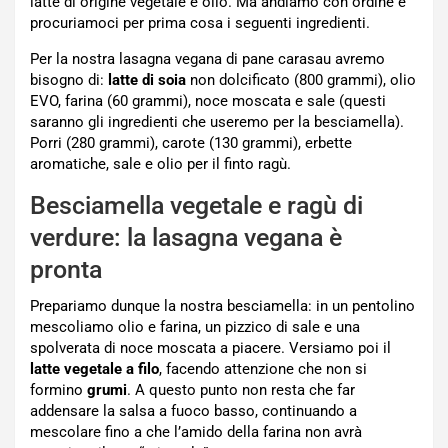
latte di origine vegetale e olio. Ma andiamo con ordine e
procuriamoci per prima cosa i seguenti ingredienti.
Per la nostra lasagna vegana di pane carasau avremo
bisogno di:
latte di soia
non dolcificato (800 grammi), olio
EVO, farina (60 grammi), noce moscata e sale (questi
saranno gli ingredienti che useremo per la besciamella).
Porri (280 grammi), carote (130 grammi), erbette
aromatiche, sale e olio per il finto ragù.
Besciamella vegetale e ragù di
verdure: la lasagna vegana è
pronta
Prepariamo dunque la nostra besciamella: in un pentolino
mescoliamo olio e farina, un pizzico di sale e una
spolverata di noce moscata a piacere. Versiamo poi il
latte vegetale a filo
, facendo attenzione che non si
formino
grumi
. A questo punto non resta che far
addensare la salsa a fuoco basso, continuando a
mescolare fino a che l’amido della farina non avrà