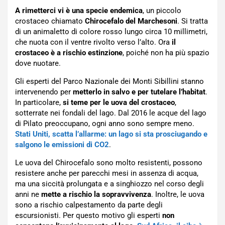
A rimetterci vi è una specie endemica
, un piccolo
crostaceo chiamato
Chirocefalo del Marchesoni
. Si tratta
di un animaletto di colore rosso lungo circa 10 millimetri,
che nuota con il ventre rivolto verso l’alto. Ora
il
crostaceo è a rischio estinzione
, poiché non ha più spazio
dove nuotare.
Gli esperti del Parco Nazionale dei Monti Sibillini stanno
intervenendo per
metterlo in salvo e per tutelare l’habitat
.
In particolare,
si teme per le uova del crostaceo
,
sotterrate nei fondali del lago. Dal 2016 le acque del lago
di Pilato preoccupano, ogni anno sono sempre meno.
Stati Uniti, scatta l’allarme: un lago si sta prosciugando e
salgono le emissioni di CO2
.
Le uova del Chirocefalo sono molto resistenti, possono
resistere anche per parecchi mesi in assenza di acqua,
ma una siccità prolungata e a singhiozzo nel corso degli
anni ne
mette a rischio la sopravvivenza
. Inoltre, le uova
sono a rischio calpestamento da parte degli
escursionisti. Per questo motivo gli esperti
non