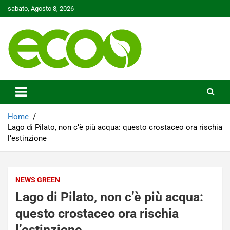
Skip
sabato, Agosto 8, 2026
to
content
Tutelare il nostro Pianeta è la nostra priorità
Ecoo.it
Home
Lago di Pilato, non c’è più acqua: questo crostaceo ora rischia
l’estinzione
NEWS GREEN
Lago di Pilato, non c’è più acqua:
questo crostaceo ora rischia
l’estinzione