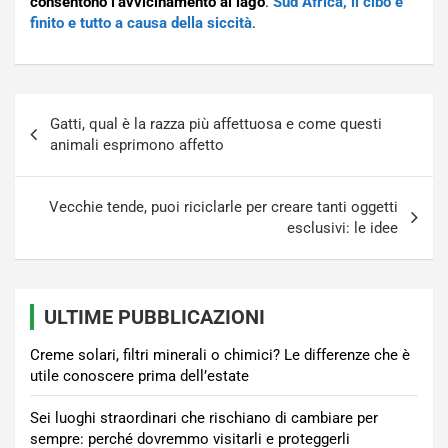
consentono l’avvicinamento al lago
.
Sud Africa, il cibo è
finito e tutto a causa della siccità
.
Navigazione
Gatti, qual è la razza più affettuosa e come questi
articoli
animali esprimono affetto
Vecchie tende, puoi riciclarle per creare tanti oggetti
esclusivi: le idee
ULTIME PUBBLICAZIONI
Creme solari, filtri minerali o chimici? Le differenze che è
utile conoscere prima dell’estate
Sei luoghi straordinari che rischiano di cambiare per
sempre: perché dovremmo visitarli e proteggerli