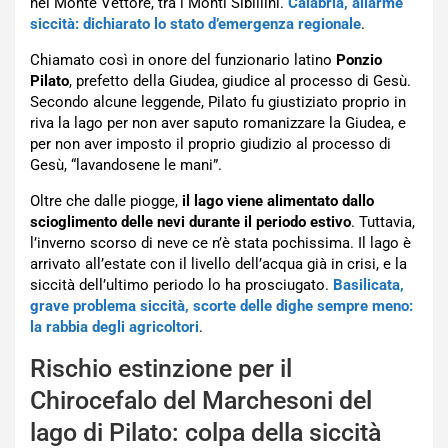
nel Monte Vettore, tra i Monti Sibillini.
Calabria, allarme
siccità: dichiarato lo stato d’emergenza regionale
.
Chiamato così in onore del funzionario latino
Ponzio
Pilato
, prefetto della Giudea, giudice al processo di Gesù.
Secondo alcune leggende, Pilato fu giustiziato proprio in
riva la lago per non aver saputo romanizzare la Giudea, e
per non aver imposto il proprio giudizio al processo di
Gesù, “lavandosene le mani”.
Oltre che dalle piogge,
il lago viene alimentato dallo
scioglimento delle nevi durante il periodo estivo
. Tuttavia,
l’inverno scorso di neve ce n’è stata pochissima. Il lago è
arrivato all’estate con il livello dell’acqua già in crisi, e la
siccità dell’ultimo periodo lo ha prosciugato.
Basilicata,
grave problema siccità, scorte delle dighe sempre meno:
la rabbia degli agricoltori
.
Rischio estinzione per il
Chirocefalo del Marchesoni del
lago di Pilato: colpa della siccità