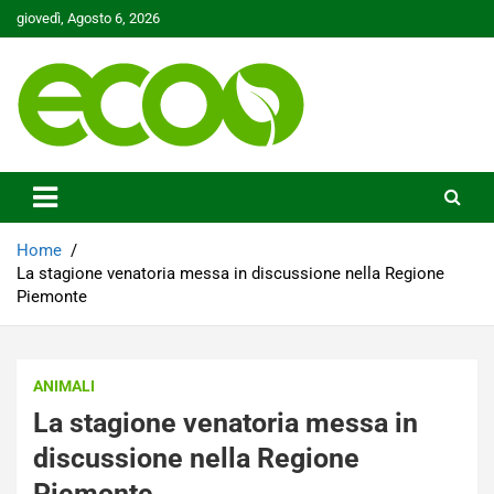
Skip
giovedì, Agosto 6, 2026
to
content
Tutelare il nostro Pianeta è la nostra priorità
Ecoo.it
Home
La stagione venatoria messa in discussione nella Regione
Piemonte
ANIMALI
La stagione venatoria messa in
discussione nella Regione
Piemonte