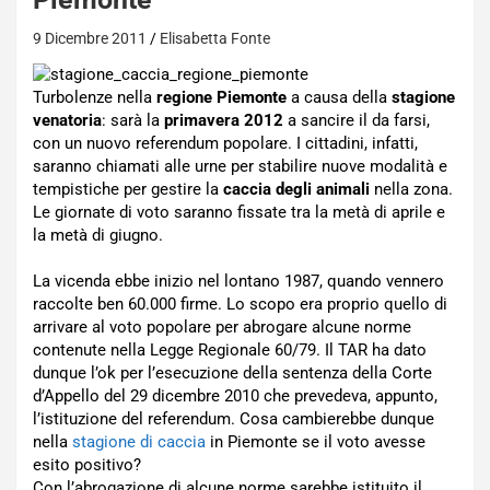
9 Dicembre 2011
Elisabetta Fonte
Turbolenze nella
regione Piemonte
a causa della
stagione
venatoria
: sarà la
primavera 2012
a sancire il da farsi,
con un nuovo referendum popolare. I cittadini, infatti,
saranno chiamati alle urne per stabilire nuove modalità e
tempistiche per gestire la
caccia degli animali
nella zona.
Le giornate di voto saranno fissate tra la metà di aprile e
la metà di giugno.
La vicenda ebbe inizio nel lontano 1987, quando vennero
raccolte ben 60.000 firme. Lo scopo era proprio quello di
arrivare al voto popolare per abrogare alcune norme
contenute nella Legge Regionale 60/79. Il TAR ha dato
dunque l’ok per l’esecuzione della sentenza della Corte
d’Appello del 29 dicembre 2010 che prevedeva, appunto,
l’istituzione del referendum. Cosa cambierebbe dunque
nella
stagione di caccia
in Piemonte se il voto avesse
esito positivo?
Con l’abrogazione di alcune norme sarebbe istituito il