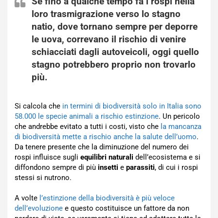
Se fino a qualche tempo fa i rospi nella
loro trasmigrazione verso lo
stagno
natio, dove tornano sempre per deporre
le uova, correvano il rischio di venire
schiacciati dagli autoveicoli, oggi quello
stagno potrebbero proprio non trovarlo
più.
Si calcola che
in termini di biodiversità solo in Italia sono
58.000 le specie animali a rischio estinzione
. Un pericolo
che andrebbe evitato a tutti i costi, visto che
la mancanza
di biodiversità mette a rischio anche la salute dell’uomo
.
Da tenere presente che la diminuzione del numero dei
rospi influisce sugli
equilibri naturali
dell’ecosistema e si
diffondono sempre di più
insetti
e
parassiti
, di cui i rospi
stessi si nutrono.
A volte
l’estinzione della biodiversità è più veloce
dell’evoluzione
e questo costituisce un fattore da non