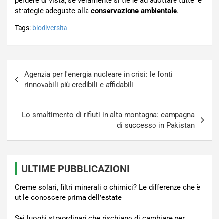
perdere di vista, se veramente si tiene ad adottare tutte le
strategie adeguate alla
conservazione ambientale
.
Tags:
biodiversita
Navigazione
Agenzia per l'energia nucleare in crisi: le fonti
articoli
rinnovabili più credibili e affidabili
Lo smaltimento di rifiuti in alta montagna: campagna
di successo in Pakistan
ULTIME PUBBLICAZIONI
Creme solari, filtri minerali o chimici? Le differenze che è
utile conoscere prima dell’estate
Sei luoghi straordinari che rischiano di cambiare per