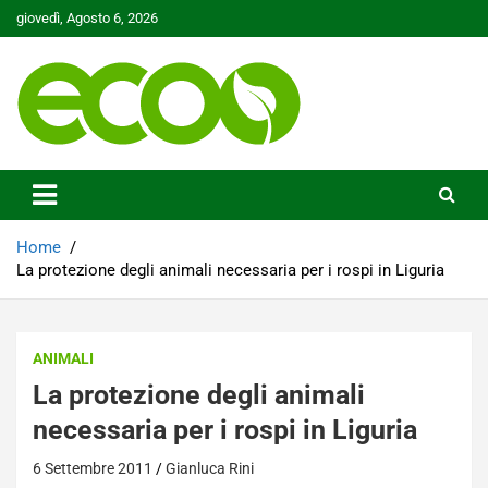
Skip
giovedì, Agosto 6, 2026
to
content
Tutelare il nostro Pianeta è la nostra priorità
Ecoo.it
Home
La protezione degli animali necessaria per i rospi in Liguria
ANIMALI
La protezione degli animali
necessaria per i rospi in Liguria
6 Settembre 2011
Gianluca Rini